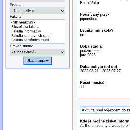
Bakalářská
Program:
Používaný jazyk
:
Fakulta:
japonština
Letní/zimní škola?
:
ne
Úroveň studia:
Doba studia
:
podzim 2022
jaro 2023
Doba pobytu (od-do)
:
2022-08-21
-
2023-07-27
Počet měsíců
:
11
Aktivita před výjezdem do z
Kde je možné získat inform
At the university’s website or