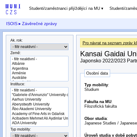
Studenti/zaměstnanci přijíždějící na MU
Studenti/zamě
ISOIS
▸ Závěrečné zprávy
Ak. rok:
Pro návrat na seznam zpráv kl
Kansai Gaidai Uni
Země:
Japonsko 2022/2023 Partn
Osobní data
Instituce:
Typ mobility
:
Studium
Fakulta na MU
:
Filozofická fakulta
Obor studia
:
Japanese Studies / Japanese
Typ mobility:
Úroveň studia v době pobyt