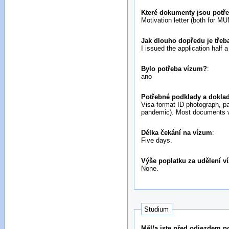
Které dokumenty jsou potře
Motivation letter (both for M
Jak dlouho dopředu je třeba
I issued the application half
Bylo potřeba vízum?
:
ano
Potřebné podklady a doklad
Visa-format ID photograph, pas
pandemic). Most documents we
Délka čekání na vízum
:
Five days.
Výše poplatku za udělení v
None.
Studium
Měl/a jste před odjezdem 