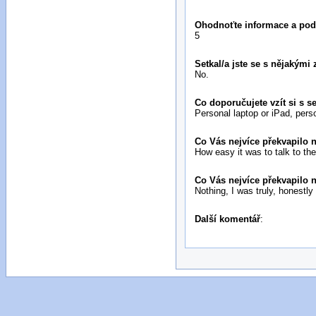
Ohodnoťte informace a podp
5
Setkal/a jste se s nějakým
No.
Co doporučujete vzít si s s
Personal laptop or iPad, perso
Co Vás nejvíce překvapilo n
How easy it was to talk to th
Co Vás nejvíce překvapilo n
Nothing, I was truly, honestl
Další komentář
: