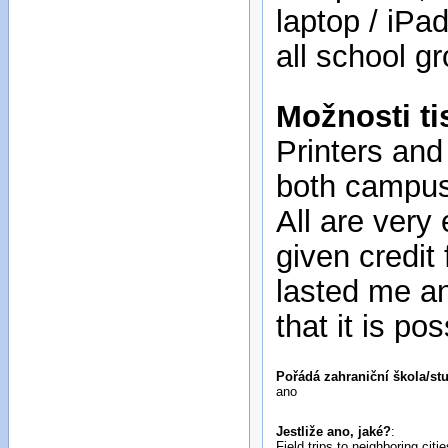
laptop / iPa
all school g
Možnosti ti
Printers and 
both campus
All are very
given credit
lasted me an
that it is po
Pořádá zahraniční škola/st
ano
Jestliže ano, jaké?
:
Field trips to neighboring ci