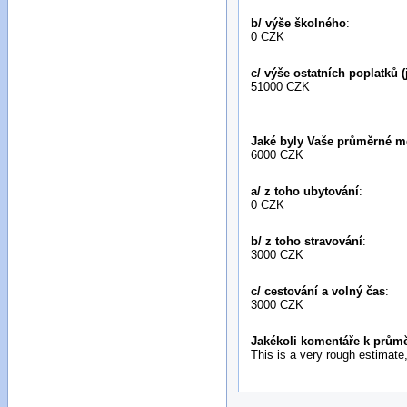
b/ výše školného
:
0 CZK
c/ výše ostatních poplatků (
51000 CZK
Jaké byly Vaše průměrné m
6000 CZK
a/ z toho ubytování
:
0 CZK
b/ z toho stravování
:
3000 CZK
c/ cestování a volný čas
:
3000 CZK
Jakékoli komentáře k prů
This is a very rough estimate