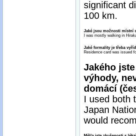
significant 
100 km.
Jaké jsou možnosti místní 
I was mostly walking in Hirak
Jaké formality je třeba vyří
Residence card was issued for
Jakého jste
výhody, nev
domácí (čes
I used both 
Japan Nation
would recom
Měl/a jste zkušenosti s lék