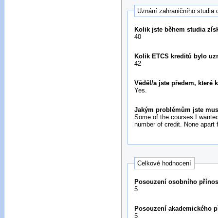
Uznání zahraničního studia 
Kolik jste během studia zís
40
Kolik ETCS kreditů bylo u
42
Věděl/a jste předem, které
Yes.
Jakým problémům jste musel
Some of the courses I wanted
number of credit. None apart 
Celkové hodnocení
Posouzení osobního přínos
5
Posouzení akademického př
5