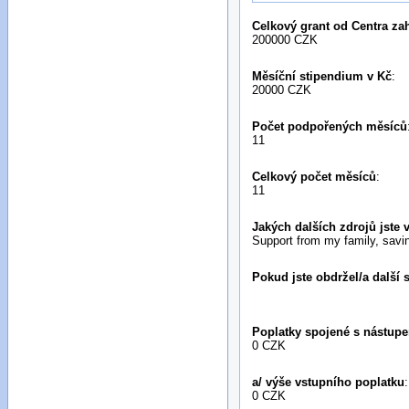
Celkový grant od Centra za
200000 CZK
Měsíční stipendium v Kč
:
20000 CZK
Počet podpořených měsíců
11
Celkový počet měsíců
:
11
Jakých dalších zdrojů jste 
Support from my family, savin
Pokud jste obdržel/a další 
Poplatky spojené s nástupe
0 CZK
a/ výše vstupního poplatku
:
0 CZK