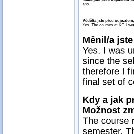
ano
Věděl/a jste před odjezde
Yes. The courses at KGU woul
Měnil/a jst
Yes. I was u
since the sel
therefore I 
final set of
Kdy a jak p
Možnost z
The course r
semester. Th