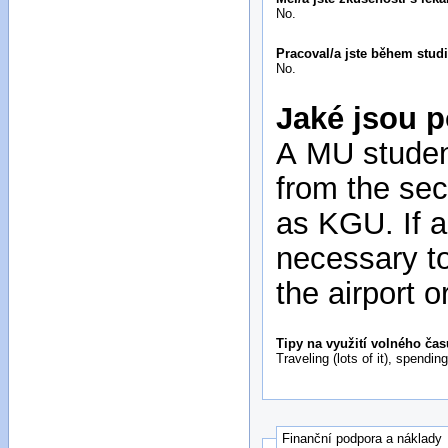
No.
Pracoval/a jste během stud
No.
Jaké jsou p
A MU studen
from the sec
as KGU. If a
necessary to
the airport 
Tipy na využití volného čas
Traveling (lots of it), spendin
Finanční podpora a náklady