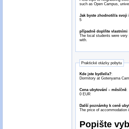
such as Open Campus, univers
Jak byste zhodnotil/a svoji
5
případně doplňte vlastními
The local students were very i
with.
Praktické otázky pobytu
Kde jste bydlel/a?
:
Dormitory at Gotenyama Ca
Cena ubytování – měsíčně
:
0 EUR
Další poznámky k ceně ubyt
The price of accommodation 
Popište vyb