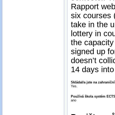
Rapport webs
six courses 
take in the 
lottery in c
the capacity
signed up fo
doesn’t coll
14 days int
Skládal/a jste na zahraničn
Yes.
Používá škola systém ECT
ano