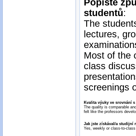
Popište způ
studentů
:
The students
lectures, gr
examinations
Most of the 
class discus
presentatio
screenings o
Kvalita výuky ve srovnání 
The quality is comparable and 
felt like the professors devel
Jak jste získával/a studijní 
Yes, weekly or class-to-class