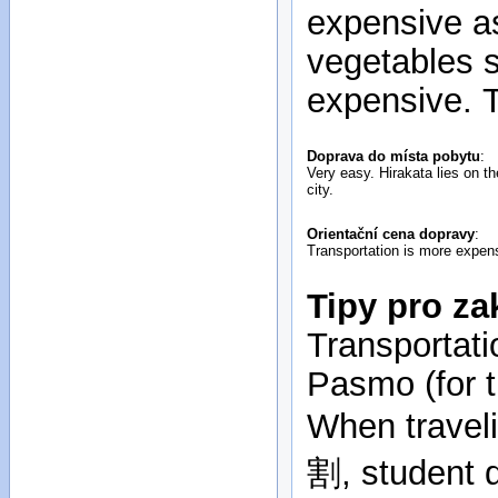
expensive as
vegetables s
expensive. T
Doprava do místa pobytu
:
Very easy. Hirakata lies on t
city.
Orientační cena dopravy
:
Transportation is more expens
Tipy pro za
Transportati
Pasmo (for t
When traveli
割, student d