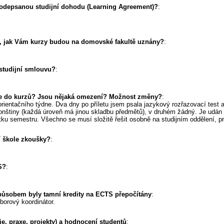
podepsanou studijní dohodu (Learning Agreement)?
:
m, jak Vám kurzy budou na domovské fakultě uznány?
:
 studijní smlouvu?
:
ace do kurzů? Jsou nějaká omezení? Možnost změny?
:
rientačního týdne. Dva dny po příletu jsem psala jazykový rozřazovací test
onštiny (každá úroveň má jinou skladbu předmětů), v druhém žádný. Je udán 
tku semestru. Všechno se musí složitě řešit osobně na studijním oddělení, pr
ní škole zkoušky?
:
S?
:
působem byly tamní kredity na ECTS přepočítány
:
borový koordinátor.
ie, praxe, projekty) a hodnocení studentů
: