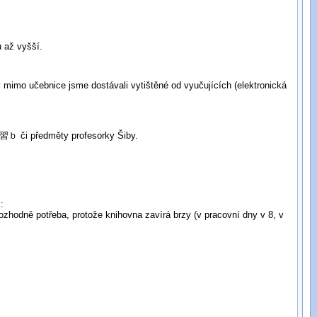
u až vyšší.
mimo učebnice jsme dostávali vytištěné od vyučujících (elektronická
ｂ či předměty profesorky Šiby.
u
:
 rozhodně potřeba, protože knihovna zavírá brzy (v pracovní dny v 8, v