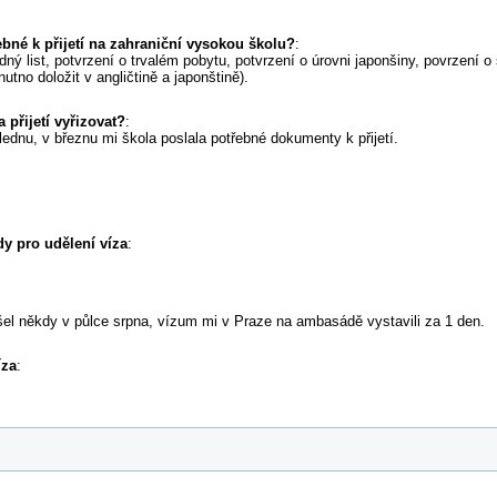
bné k přijetí na zahraniční vysokou školu?
:
odný list, potvrzení o trvalém pobytu, potvrzení o úrovni japonšiny, povrzení 
utno doložit v angličtině a japonštině).
 přijetí vyřizovat?
:
dnu, v březnu mi škola poslala potřebné dokumenty k přijetí.
y pro udělení víza
:
 přišel někdy v půlce srpna, vízum mi v Praze na ambasádě vystavili za 1 den.
íza
: