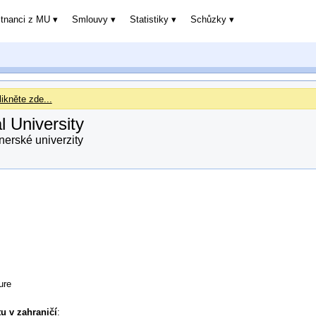
stnanci z MU
Smlouvy
Statistiky
Schůzky
ikněte zde...
l University
erské univerzity
ure
u v zahraničí
: