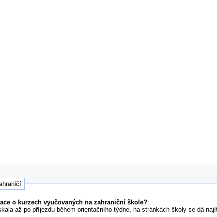
ahraničí
mace o kurzech vyučovaných na zahraniční škole?
:
kala až po příjezdu během orientačního týdne, na stránkách školy se dá nají