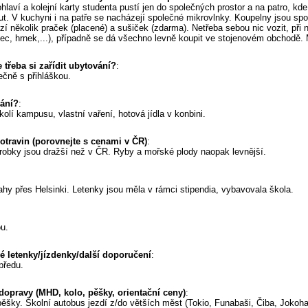
ní karty studenta pustí jen do společných prostor a na patro, kde je ubytovaný. Na koleji je jedna velká spole
. V kuchyni i na patře se nacházejí společné mikrovlnky. Koupelny jsou společ
zí několik praček (placené) a sušiček (zdarma). Netřeba sebou nic vozit, př
ec, hrnek,...), případně se dá všechno levně koupit ve stojenovém obchodě. Ma
 třeba si zařídit ubytování?
:
ečně s přihláškou.
vání?
:
kolí kampusu, vlastní vaření, hotová jídla v konbini.
potravin (porovnejte s cenami v ČR)
:
robky jsou dražší než v ČR. Ryby a mořské plody naopak levnější.
ahy přes Helsinki. Letenky jsou měla v rámci stipendia, vybavovala škola.
u.
 letenky/jízdenky/další doporučení
:
předu.
dopravy (MHD, kolo, pěšky, orientační ceny)
:
pěšky. Školní autobus jezdí z/do větších měst (Tokio, Funabaši, Čiba, Jokoham