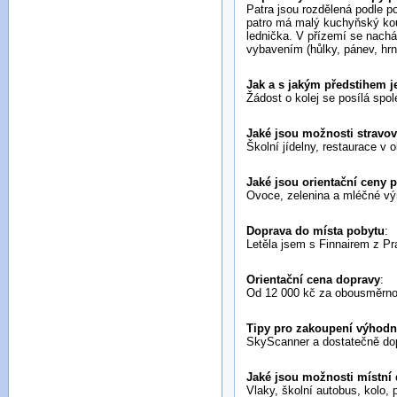
Patra jsou rozdělená podle pohlaví a kolej
patro má malý kuchyňský kout
lednička. V přízemí se nachá
vybavením (hůlky, pánev, hrn
Jak a s jakým předstihem je
Žádost o kolej se posílá spol
Jaké jsou možnosti stravo
Školní jídelny, restaurace v o
Jaké jsou orientační ceny 
Ovoce, zelenina a mléčné vý
Doprava do místa pobytu
:
Letěla jsem s Finnairem z Pr
Orientační cena dopravy
:
Od 12 000 kč za obousměrno
Tipy pro zakoupení výhodné
SkyScanner a dostatečně do
Jaké jsou možnosti místní 
Vlaky, školní autobus, kolo, 