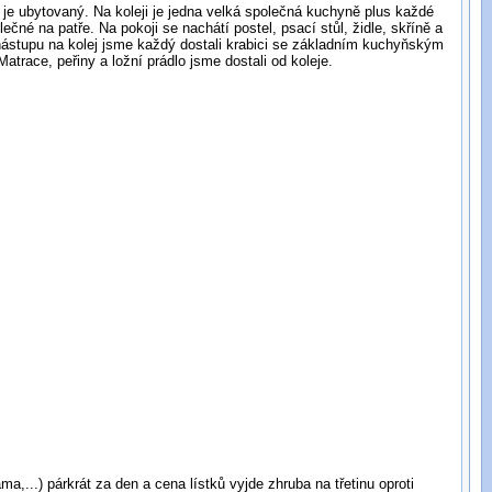
čná kuchyně plus každé
né na patře. Na pokoji se nachátí postel, psací stůl, židle, skříně a
i nástupu na kolej jsme každý dostali krabici se základním kuchyňským
trace, peřiny a ložní prádlo jsme dostali od koleje.
a,...) párkrát za den a cena lístků vyjde zhruba na třetinu oproti