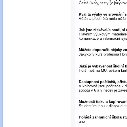
Časté úkoly, testy (v jazyko
Kvalita výuky ve srovnání 
Většina předmětů měla nižší 
Jak jste získával/a studijní
Hlavním výukovým materiálem 
komunikace a informační sys
Můžete doporučit nějaký z
Jakýkoliv kurz profesora 
Jaká je vybavenost školní 
Horší než na MU, ovšem knih 
Dostupnost počítačů, příst
V knihovně jsou počítače k di
sobotu v 6 a v neděli je zavř
Možnosti tisku a kopírován
Studentům jsou k dispozici 
Pořádá zahraniční škola/st
ano