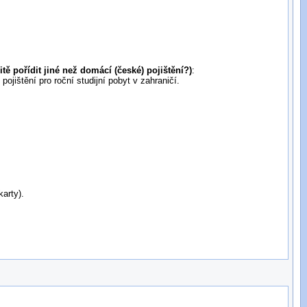
tě pořídit jiné než domácí (české) pojištění?)
:
ojištění pro roční studijní pobyt v zahraničí.
karty).