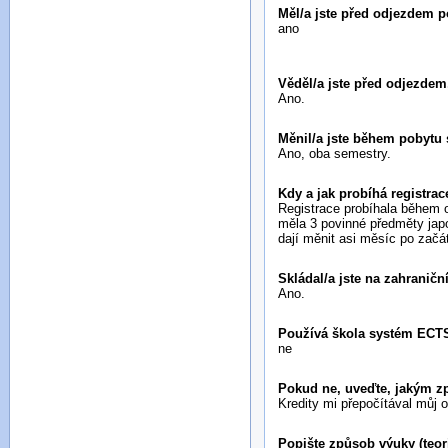
Měl/a jste před odjezdem 
ano
Věděl/a jste před odjezde
Ano.
Měnil/a jste během pobytu
Ano, oba semestry.
Kdy a jak probíhá registr
Registrace probíhala během o
měla 3 povinné předměty jap
dají měnit asi měsíc po začá
Skládal/a jste na zahranič
Ano.
Používá škola systém ECT
ne
Pokud ne, uveďte, jakým z
Kredity mi přepočítával můj o
Popište způsob výuky (teor