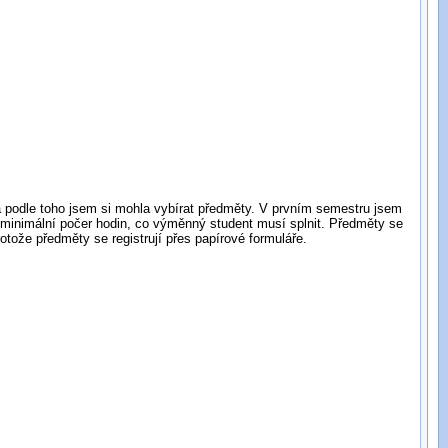
 a podle toho jsem si mohla vybírat předměty. V prvním semestru jsem
minimální počer hodin, co výměnný student musí splnit. Předměty se
otože předměty se registrují přes papírové formuláře.