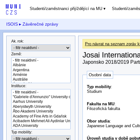
Studenti/zaměstnanci přijíždějící na MU
Studenti/zamě
ISOIS
▸ Závěrečné zprávy
Ak. rok:
Pro návrat na seznam zpráv kl
Josai Internationa
Země:
Japonsko 2018/2019 Partn
Osobní data
Instituce:
Typ mobility
:
Studium
Fakulta na MU
:
Filozofická fakulta
Obor studia
:
Japanese Language and Cult
Typ mobility:
Úroveň studia v době pobyt