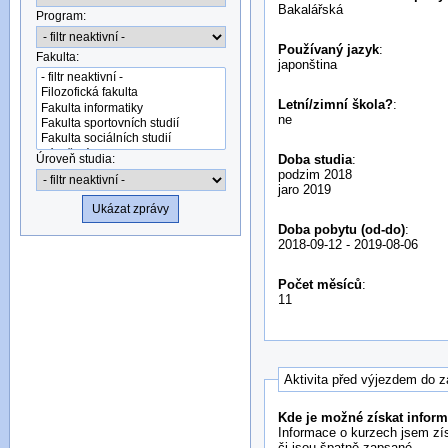
Bakalářská
Program:
Používaný jazyk
:
Fakulta:
japonština
Letní/zimní škola?
:
ne
Úroveň studia:
Doba studia
:
podzim 2018
jaro 2019
Doba pobytu (od-do)
:
2018-09-12
-
2019-08-06
Počet měsíců
:
11
Aktivita před výjezdem do z
Kde je možné získat infor
Informace o kurzech jsem zís
či jsou špatně zapsané.