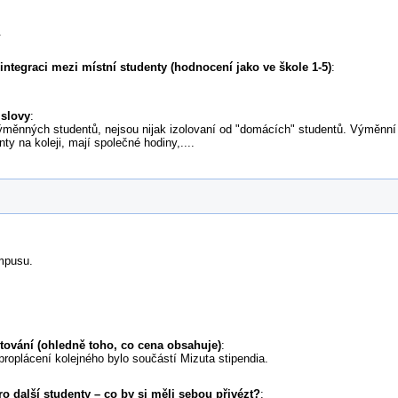
.
 integraci mezi místní studenty (hodnocení jako ve škole 1-5)
:
 slovy
:
ěnných studentů, nejsou nijak izolovaní od "domácích" studentů. Výměnní st
y na koleji, mají společné hodiny,....
ampusu.
tování (ohledně toho, co cena obsahuje)
:
proplácení kolejného bylo součástí Mizuta stipendia.
o další studenty – co by si měli sebou přivézt?
: