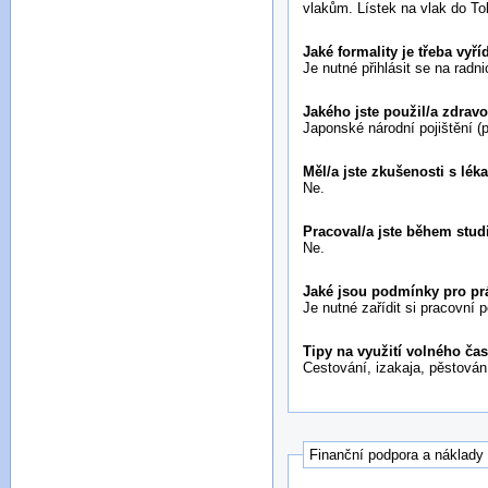
vlakům. Lístek na vlak do To
Jaké formality je třeba vyř
Je nutné přihlásit se na radni
Jakého jste použil/a zdravo
Japonské národní pojištění (p
Měl/a jste zkušenosti s lé
Ne.
Pracoval/a jste během stud
Ne.
Jaké jsou podmínky pro pr
Je nutné zařídit si pracovní p
Tipy na využití volného ča
Cestování, izakaja, pěstování
Finanční podpora a náklady