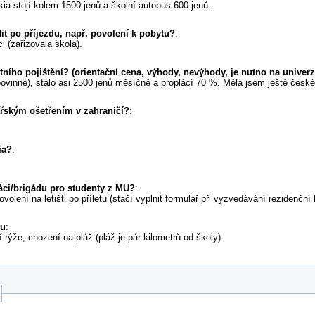
kia stojí kolem 1500 jenů a školní autobus 600 jenů.
ídit po příjezdu, např. povolení k pobytu?
:
ci (zařizovala škola).
tního pojištění? (orientační cena, výhody, nevýhody, je nutno na univerzi
ovinné), stálo asi 2500 jenů měsíčně a proplácí 70 %. Měla jsem ještě české p
kařským ošetřením v zahraničí?
:
ia?
:
áci/brigádu pro studenty z MU?
:
ovolení na letišti po příletu (stačí vyplnit formulář při vyzvedávání rezidenční 
su
:
 rýže, chození na pláž (pláž je pár kilometrů od školy).