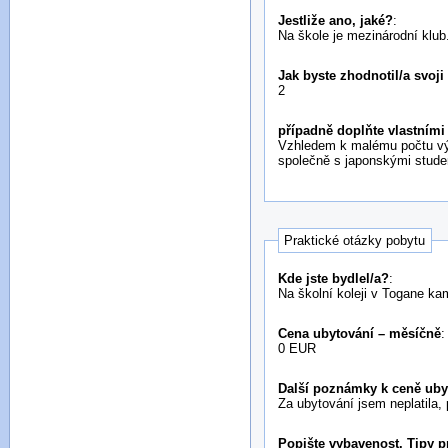
Jestliže ano, jaké?
:
Na škole je mezinárodní klub
Jak byste zhodnotil/a svoji
2
případně doplňte vlastními
Vzhledem k malému počtu vým
společně s japonskými student
Praktické otázky pobytu
Kde jste bydlel/a?
:
Na školní koleji v Togane k
Cena ubytování – měsíčně
:
0 EUR
Další poznámky k ceně uby
Za ubytování jsem neplatila, 
Popište vybavenost. Tipy pr