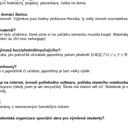
vých hodinách), projekty, prezentace, četba na doma.
s domácí školou
:
úroveň. Výjimkou jsou hodiny profesora Horváta, ty měly úroveň srovnatelno
 materiál?
:
byly učebnice, které jsme si na začátku semestru musela koupit. Materiály 
tém na JIU moc nefunguje).
ajímavý kurz/předmět/vyučujícího?
:
Horváta, pro pokročilé uživatele japonštiny potom předmět 日本語プロジェクト学習
knihovny?
:
o japonštině či učebnic japonštiny je tam velký výběr.
up na internet, úroveň potřebného softwaru, potřeba vlastního notebook
spozici (nikdy jsem je ale nevyužila). Škola má vlastní wifi síť. Notebook je
ená),
í
:
tiskárny s neomezeným černobílým tiskem.
udentská organizace speciální akce pro výměnné studenty?
: