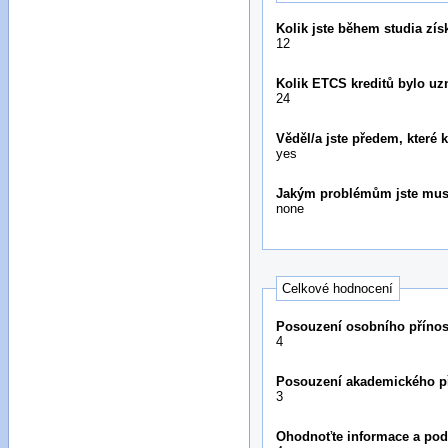
Kolik jste během studia zís
12
Kolik ETCS kreditů bylo u
24
Věděl/a jste předem, které
yes
Jakým problémům jste musel
none
Celkové hodnocení
Posouzení osobního přínos
4
Posouzení akademického př
3
Ohodnoťte informace a podp