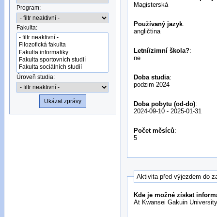
Magisterská
Program:
Používaný jazyk
:
Fakulta:
angličtina
Letní/zimní škola?
:
ne
Úroveň studia:
Doba studia
:
podzim 2024
Doba pobytu (od-do)
:
2024-09-10
-
2025-01-31
Počet měsíců
:
5
Aktivita před výjezdem do z
Kde je možné získat inform
At Kwansei Gakuin University