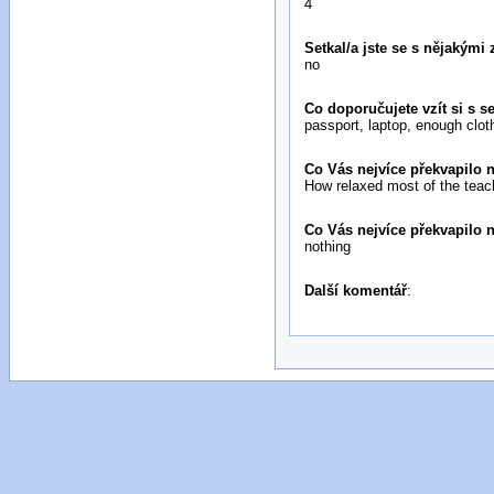
4
Setkal/a jste se s nějakým
no
Co doporučujete vzít si s s
passport, laptop, enough clot
Co Vás nejvíce překvapilo n
How relaxed most of the teac
Co Vás nejvíce překvapilo n
nothing
Další komentář
: