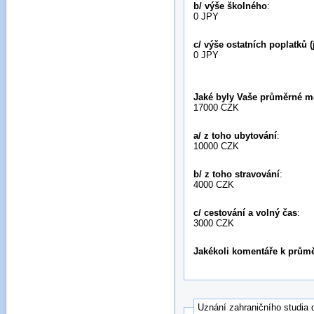
b/ výše školného
:
0 JPY
c/ výše ostatních poplatků (
0 JPY
Jaké byly Vaše průměrné m
17000 CZK
a/ z toho ubytování
:
10000 CZK
b/ z toho stravování
:
4000 CZK
c/ cestování a volný čas
:
3000 CZK
Jakékoli komentáře k prů
Uznání zahraničního studia 