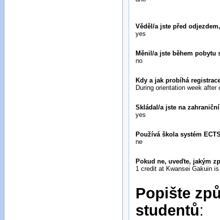
Věděl/a jste před odjezde
yes
Měnil/a jste během pobytu 
no
Kdy a jak probíhá registr
During orientation week after
Skládal/a jste na zahraničn
yes
Používá škola systém ECT
ne
Pokud ne, uveďte, jakým z
1 credit at Kwansei Gakuin 
Popište způ
studentů
: