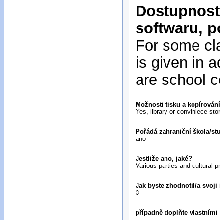
Dostupnost 
softwaru, p
For some cla
is given in 
are school c
Možnosti tisku a kopírován
Yes, library or conviniece st
Pořádá zahraniční škola/st
ano
Jestliže ano, jaké?
:
Various parties and cultural 
Jak byste zhodnotil/a svoji
3
případně doplňte vlastními