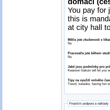
domácí (čes
You pay for
this is mand
at city hall 
Měl/a jste zkušenosti s lék
No
Pracoval/a jste během stud
No.
Jaké jsou podmínky pro prá
Kwansei Gakuin will let you w
Tipy na využití volného čas
Travel, karaoke, having fun w
Finanční podpora a náklady