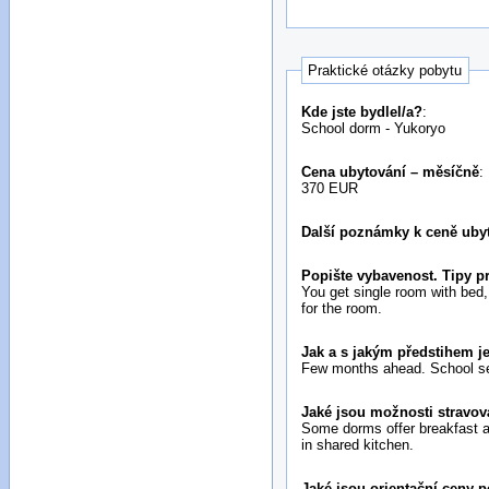
Praktické otázky pobytu
Kde jste bydlel/a?
:
School dorm - Yukoryo
Cena ubytování – měsíčně
:
370 EUR
Další poznámky k ceně ubyt
Popište vybavenost. Tipy pr
You get single room with bed,
for the room.
Jak a s jakým předstihem je
Few months ahead. School sen
Jaké jsou možnosti stravov
Some dorms offer breakfast a
in shared kitchen.
Jaké jsou orientační ceny p