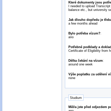
Které dokumenty jsou potře
I needed to upload Transcrip
balance etc., but university s
Jak dlouho dopředu je třeba
a few months ahead
Bylo potřeba vízum?
:
ano
Potřebné podklady a doklad
Certificate of Eligibility from
Délka čekání na vízum
:
around one week
Výše poplatku za udělení v
none
Studium
Měl/a jste před odjezdem 
ano