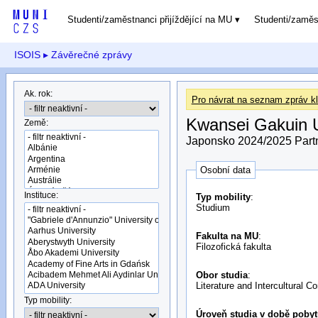
Studenti/zaměstnanci přijíždějící na MU
Studenti/zamě
ISOIS
▸ Závěrečné zprávy
Ak. rok:
Pro návrat na seznam zpráv kl
Kwansei Gakuin U
Země:
Japonsko 2024/2025 Partn
Osobní data
Instituce:
Typ mobility
:
Studium
Fakulta na MU
:
Filozofická fakulta
Obor studia
:
Literature and Intercultural 
Typ mobility:
Úroveň studia v době pobyt