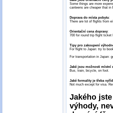
Some things are more expensiv
canteens are cheaper that in 
Doprava do místa pobytu
:
There are lot of flights from
Orientační cena dopravy
:
700 for round trip flight tick
Tipy pro zakoupení výhodné
For flight to Japan: try to bo
For transportation in Japan: 
Jaké jsou možnosti místní 
Bus, train, bicycle, on foot.
Jaké formality je třeba vyří
Not much except for visa. Res
Jakého jste
výhody, nev