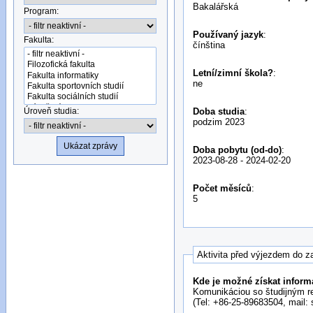
Bakalářská
Program:
Používaný jazyk
:
Fakulta:
čínština
Letní/zimní škola?
:
ne
Úroveň studia:
Doba studia
:
podzim 2023
Doba pobytu (od-do)
:
2023-08-28
-
2024-02-20
Počet měsíců
:
5
Aktivita před výjezdem do z
Kde je možné získat inform
Komunikáciou so študijným r
(Tel: +86-25-89683504, mail: