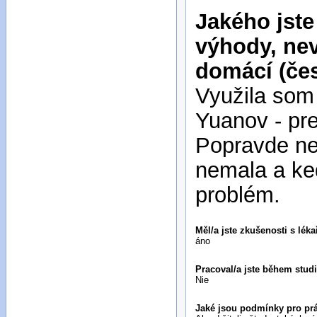
Jakého jste
výhody, nev
domácí (čes
Využila som 
Yuanov - pr
Popravde ne
nemala a ke
problém.
Měl/a jste zkušenosti s lék
áno
Pracoval/a jste během stud
Nie
Jaké jsou podmínky pro prá