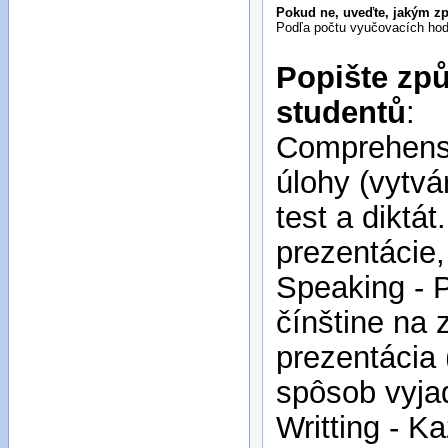
Pokud ne, uveďte, jakým z
Podľa počtu vyučovacích hodí
Popište způ
studentů
:
Comprehensi
úlohy (vytvá
test a diktát
prezentácie
Speaking - 
čínštine na 
prezentácia 
spôsob vyjad
Writting - K