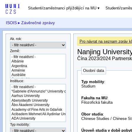
Studenti/zaměstnanci přijíždějící na MU
Studenti/zamě
ISOIS
▸ Závěrečné zprávy
Ak. rok:
Pro návrat na seznam zpráv kl
Nanjing Universit
Země:
Čína 2023/2024 Partnerské
Osobní data
Instituce:
Typ mobility
:
Studium
Fakulta na MU
:
Filozofická fakulta
Obor studia
:
Chinese Studies / Chinese St
Typ mobility:
Úroveň studia v době pobyt