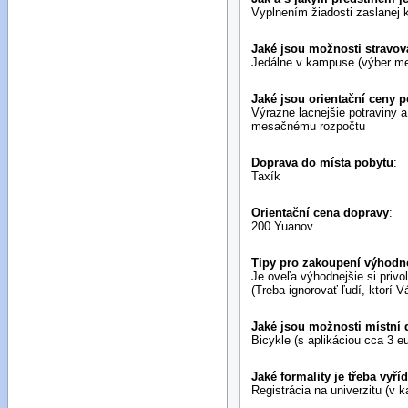
Vyplnením žiadosti zaslanej 
Jaké jsou možnosti stravov
Jedálne v kampuse (výber me
Jaké jsou orientační ceny p
Výrazne lacnejšie potraviny
mesačnému rozpočtu
Doprava do místa pobytu
:
Taxík
Orientační cena dopravy
:
200 Yuanov
Tipy pro zakoupení výhodné
Je oveľa výhodnejšie si privol
(Treba ignorovať ľudí, ktorí 
Jaké jsou možnosti místní 
Bicykle (s aplikáciou cca 3 e
Jaké formality je třeba vyří
Registrácia na univerzitu (v 