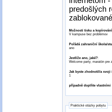
internetom 
predošlých r
zablokované
Možnosti tisku a kopírován
V kampuse bez problémov
Pořádá zahraniční škola/st
ano
Jestliže ano, jaké?
:
Welcome party, maratón pre z
Jak byste zhodnotil/a svoji
1
případně doplňte vlastními
Praktické otázky pobytu