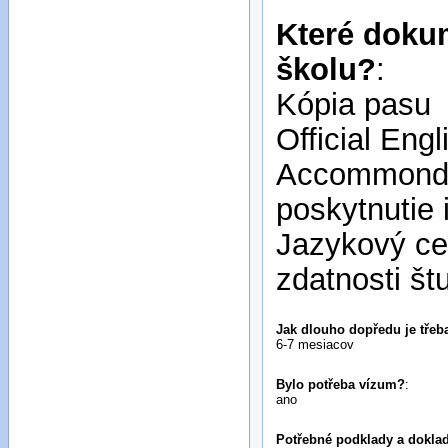
Které dokum
školu?
:
Kópia pasu
Official Eng
Accommondat
poskytnutie 
Jazykový cer
zdatnosti št
Jak dlouho dopředu je třeba
6-7 mesiacov
Bylo potřeba vízum?
:
ano
Potřebné podklady a doklad