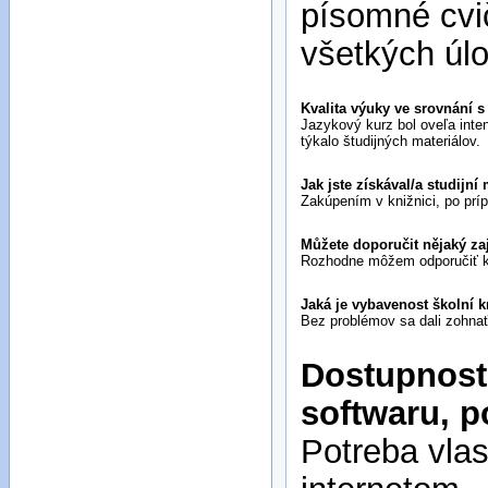
písomné cvi
všetkých úl
Kvalita výuky ve srovnání 
Jazykový kurz bol oveľa inten
týkalo študijných materiálov.
Jak jste získával/a studijní 
Zakúpením v knižnici, po príp
Můžete doporučit nějaký za
Rozhodne môžem odporučiť kur
Jaká je vybavenost školní 
Dostupnost 
softwaru, p
Potreba vla