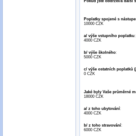
Pokud jste obdržel/a další 
Poplatky spojené s nástupe
10000 CZK
a/ výše vstupního poplatku
:
4000 CZK
b/ výše školného
:
5000 CZK
c/ výše ostatních poplatků (
0 CZK
Jaké byly Vaše průměrné m
18000 CZK
a/ z toho ubytování
:
4000 CZK
b/ z toho stravování
:
6000 CZK