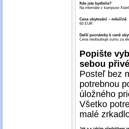
Kde jste bydlel/a?
:
Na internáte v kampuse Xianl
Cena ubytování – měsíčně
:
60 EUR
Další poznámky k ceně ubyt
Cena neobsahuje sumu za elekt
Popište vyb
sebou přiv
Posteľ bez 
potrebnou po
úložného pri
Všetko potr
malé zrkadlo,
Jak a s jakým předstihem je