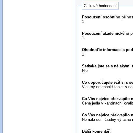
Celkové hodnocení
Posouzení osobního přínos
1
Posouzení akademického př
1
Ohodnoťte informace a podp
1
Setkal/a jste se s nějakým
Nie
Co doporučujete vzít si s s
Vlastný notebook/ tablet s na
Co Vás nejvíce překvapilo n
Cena jedla v kantínach, kvali
Co Vás nejvíce překvapilo n
Nemala som žiadny výrazne n
Další komentář
: