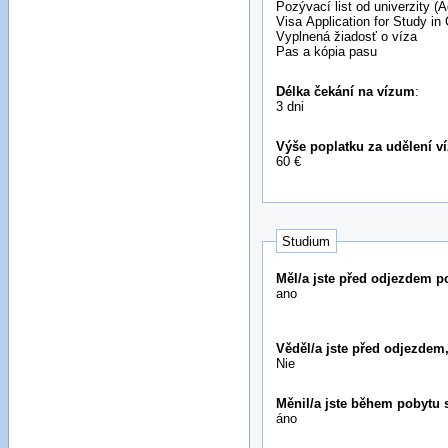
Pozývací list od univerzity (
Visa Application for Study in
Vyplnená žiadosť o víza
Pas a kópia pasu
Délka čekání na vízum
:
3 dni
Výše poplatku za udělení v
60 €
Studium
Měl/a jste před odjezdem 
ano
Věděl/a jste před odjezde
Nie
Měnil/a jste během pobytu 
áno