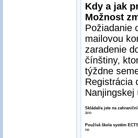
Kdy a jak p
Možnost z
Požiadanie o
mailovou ko
zaradenie do
čínštiny, kt
týždne seme
Registrácia 
Nanjingskej 
Skládal/a jste na zahraničn
áno
Používá škola systém ECT
ne