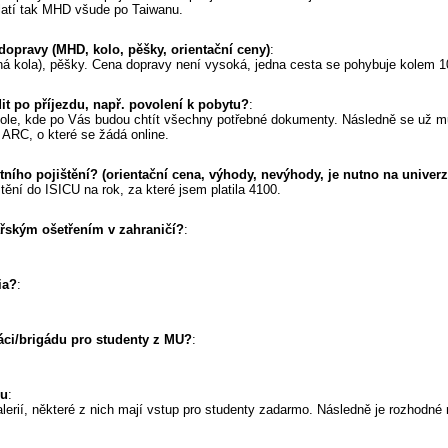
platí tak MHD všude po Taiwanu.
dopravy (MHD, kolo, pěšky, orientační ceny)
:
ná kola), pěšky. Cena dopravy není vysoká, jedna cesta se pohybuje kolem 1
ídit po příjezdu, např. povolení k pobytu?
:
škole, kde po Vás budou chtít všechny potřebné dokumenty. Následně se už můž
ARC, o které se žádá online.
tního pojištění? (orientační cena, výhody, nevýhody, je nutno na univerzi
tění do ISICU na rok, za které jsem platila 4100.
kařským ošetřením v zahraničí?
:
ia?
:
áci/brigádu pro studenty z MU?
:
su
:
lerií, některé z nich mají vstup pro studenty zadarmo. Následně je rozhodné 