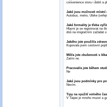
convenience storu i dobít a 
Jaké jsou možnosti místní 
Autobus, metro, Ubike (veřej
Jaké formality je třeba vyř
Hlavní je se registrovat na 
dnů na imigračním zažádat o 
Jakého jste použil/a zdravo
Kupovala jsem cestovní pojiš
Měl/a jste zkušenosti s lé
Zatím ne.
Pracoval/a jste během stud
Ne
Jaké jsou podmínky pro pr
Nevím.
Tipy na využití volného ča
V Taipei je mnoho muzeí a ga