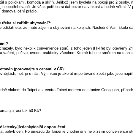
stůl s poličkami, komoda a skříň. Jelikož jsem bydlela na pokoji pro 2 osob
, neopotřebované. Je však potřeba si dát pozor na vlhkost a hodně větrat. V 
 z domova ložní prádlo.
 třeba si zařídit ubytování?
:
de odškrtnete, že máte zájem o ubytování na kolejích. Následně Vám škola dá 
vání?
:
ázely, bylo několik convenience storů, z toho jeden (Hi-life) byl otevřený 2
na vaření, pečivo, ovoce, prakticky všechno. Kromě toho je směrem na stani
potravin (porovnejte s cenami v ČR)
:
levnějších, než je u nás. Výjimkou je akorát importované zboží jako jsou např
ledně vlakem do Taipei a z centra Taipei metrem do stanice Gongguan, případ
epamatuju, asi tak 50 Kč?
 letenky/jízdenky/další doporučení
:
at pohyb cen. Po příjezdu do Taipei je vhodné si v nejbližším convenience st