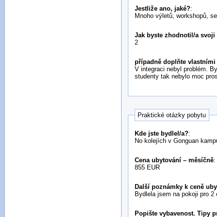
Jestliže ano, jaké?
:
Mnoho výletů, workshopů, s
Jak byste zhodnotil/a svoji
2
případně doplňte vlastními
V integraci nebyl problém. By
studenty tak nebylo moc pros
Praktické otázky pobytu
Kde jste bydlel/a?
:
No kolejích v Gonguan kamp
Cena ubytování – měsíčně
:
855 EUR
Další poznámky k ceně uby
Bydlela jsem na pokoji pro 2 
Popište vybavenost. Tipy pr