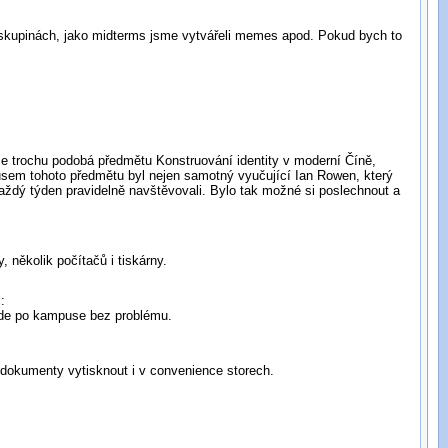
e skupinách, jako midterms jsme vytvářeli memes apod. Pokud bych to
se trochu podobá předmětu Konstruování identity v moderní Číně,
lusem tohoto předmětu byl nejen samotný vyučující Ian Rowen, který
 každý týden pravidelně navštěvovali. Bylo tak možné si poslechnout a
 několik počítačů i tiskárny.
u
:
všude po kampuse bez problému.
 dokumenty vytisknout i v convenience storech.