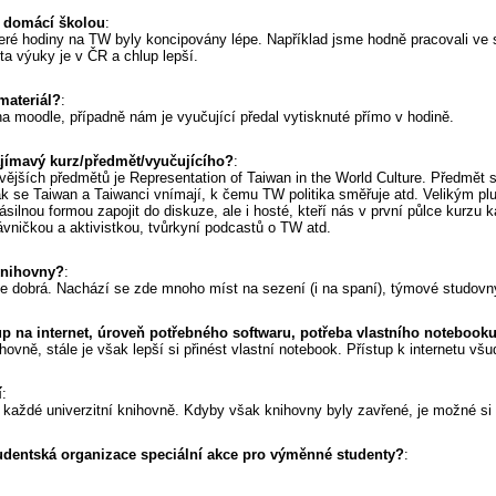
s domácí školou
:
které hodiny na TW byly koncipovány lépe. Například jsme hodně pracovali v
ta výuky je v ČR a chlup lepší.
 materiál?
:
na moodle, případně nám je vyučující předal vytisknuté přímo v hodině.
ajímavý kurz/předmět/vyučujícího?
:
ějších předmětů je Representation of Taiwan in the World Culture. Předmět 
jak se Taiwan a Taiwanci vnímají, k čemu TW politika směřuje atd. Velikým p
ásilnou formou zapojit do diskuze, ale i hosté, kteří nás v první půlce kurzu
ávničkou a aktivistkou, tvůrkyní podcastů o TW atd.
knihovny?
:
e dobrá. Nachází se zde mnoho míst na sezení (i na spaní), týmové studovny,
up na internet, úroveň potřebného softwaru, potřeba vlastního notebook
hovně, stále je však lepší si přinést vlastní notebook. Přístup k internetu 
í
:
 každé univerzitní knihovně. Kdyby však knihovny byly zavřené, je možné si
udentská organizace speciální akce pro výměnné studenty?
: