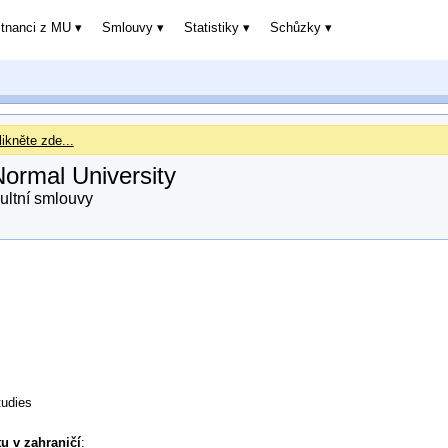
stnanci z MU
Smlouvy
Statistiky
Schůzky
ikněte zde...
Normal University
ultní smlouvy
tudies
u v zahraničí
: