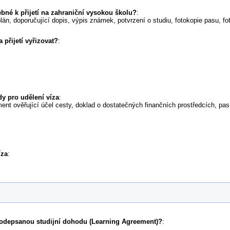
bné k přijetí na zahraniční vysokou školu?
:
plán, doporučující dopis, výpis známek, potvrzení o studiu, fotokopie pasu, fo
 přijetí vyřizovat?
:
y pro udělení víza
:
ment ověřující účel cesty, doklad o dostatečných finančních prostředcích, pas
íza
:
podepsanou studijní dohodu (Learning Agreement)?
: