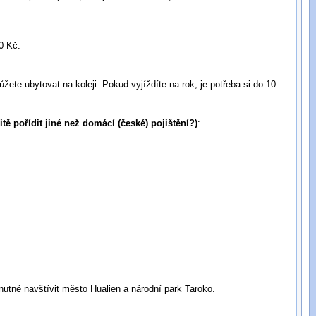
0 Kč.
ete ubytovat na koleji. Pokud vyjíždíte na rok, je potřeba si do 10
tě pořídit jiné než domácí (české) pojištění?)
:
nutné navštívit město Hualien a národní park Taroko.