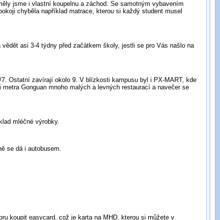
y, měly jsme i vlastní koupelnu a záchod. Se samotným vybavením
pokoji chyběla například matrace, kterou si každý student musel
vědět asi 3-4 týdny před začátkem školy, jestli se pro Vás našlo na
4/7. Ostatní zavírají okolo 9. V blízkosti kampusu byl i PX-MART, kde
ci metra Gonguan mnoho malých a levných restaurací a navečer se
íklad mléčné výrobky.
ně se dá i autobusem.
oru koupit easycard, což je karta na MHD, kterou si můžete v