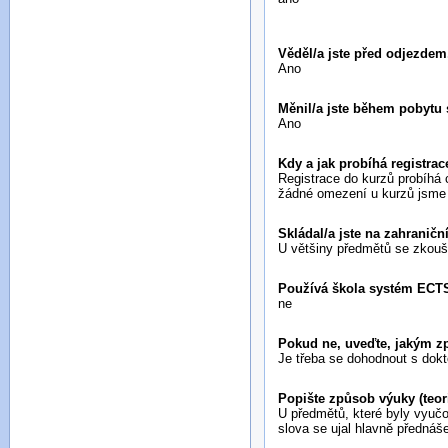
Věděl/a jste před odjezde
Ano
Měnil/a jste během pobytu
Ano
Kdy a jak probíhá registr
Registrace do kurzů probíhá 
žádné omezení u kurzů jsme 
Skládal/a jste na zahranič
U většiny předmětů se zkoušk
Používá škola systém ECT
ne
Pokud ne, uveďte, jakým z
Je třeba se dohodnout s dok
Popište způsob výuky (teor
U předmětů, které byly vyučov
slova se ujal hlavně přednáše