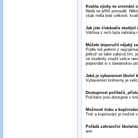
Kvalita výuky ve srovnání 
Nedá se příliš posoudit. Ně
však měla brát celkově, kvali
Jak jste získával/a studijní
Většina z nich byla nahrána 
Můžete doporučit nějaký z
Podle mě jedním z nejzajímav
jelikož se také zabývá tím, 
se studenty snažil velice nen
popovídat si s taiwanskou pr
Jaká je vybavenost školní 
Vybavenost knihovny je velic
Dostupnost počítačů, příst
Počítače jsou dostupné v kni
Možnosti tisku a kopírován
Tisk a kopírování je možné v
Pořádá zahraniční škola/st
ano