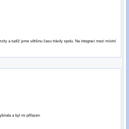
zity a tudíž jsme většinu času trávily spolu. Na integraci mezi místní
bírala a byl mi přiřazen.