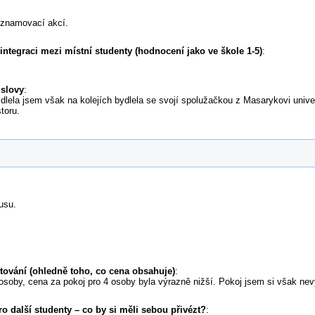
eznamovací akcí.
 integraci mezi místní studenty (hodnocení jako ve škole 1-5)
:
 slovy
:
dlela jsem však na kolejích bydlela se svojí spolužačkou z Masarykovi univer
toru.
usu.
tování (ohledně toho, co cena obsahuje)
:
osoby, cena za pokoj pro 4 osoby byla výrazně nižší. Pokoj jsem si však nevy
o další studenty – co by si měli sebou přivézt?
: