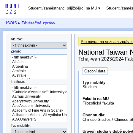
Studenti/zaměstnanci přijíždějící na MU
Studenti/zamě
ISOIS
▸ Závěrečné zprávy
Ak. rok:
Pro návrat na seznam zpráv kl
National Taiwan 
Země:
Tchaj-wan 2023/2024 Fak
Osobní data
Instituce:
Typ mobility
:
Studium
Fakulta na MU
:
Filozofická fakulta
Obor studia
:
Chinese Studies / Chinese S
Typ mobility:
Úroveň studia v době pobyt