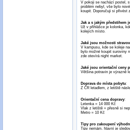
V pokoji se nachází postel, 
problém nebyl, vše bylo nové
koupit. Doporučuji si přivést
Jak a s jakým předstihem je
Už v přihlášce je kolonka, k
kolejích místo.
Jaké jsou možnosti stravo
V kampusu, kde se koleje nach
bylo možné koupit suroviny 
zde otevírá night market.
Jaké jsou orientační ceny 
Většina potravin je výrazně 
Doprava do místa pobytu
:
Z ČR letadlem, z letiště nás
Orientační cena dopravy
:
Letenka = 14 000 Kč
Vlak z letiště = přesně si n
Metro = 10 Kč
Tipy pro zakoupení výhodné
Tipy nemám, hlavní je sledov