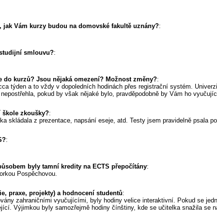
m, jak Vám kurzy budou na domovské fakultě uznány?
:
 studijní smlouvu?
:
ace do kurzů? Jsou nějaká omezení? Možnost změny?
:
cca týden a to vždy v dopoledních hodinách přes registrační systém. Univerzi
nepostřehla, pokud by však nějaké bylo, pravděpodobně by Vám ho vyučující
ní škole zkoušky?
:
a skládala z prezentace, napsání eseje, atd. Testy jsem pravidelně psala po
S?
:
působem byly tamní kredity na ECTS přepočítány
:
torkou Pospěchovou.
ie, praxe, projekty) a hodnocení studentů
:
ány zahraničními vyučujícími, byly hodiny velice interaktivní. Pokud se jedn
jící. Výjimkou byly samozřejmě hodiny čínštiny, kde se učitelka snažila se n