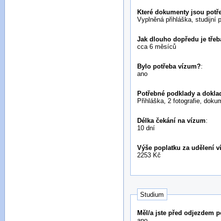
Které dokumenty jsou potře
Vyplněná přihláška, studijní 
Jak dlouho dopředu je třeba
cca 6 měsíců
Bylo potřeba vízum?
:
ano
Potřebné podklady a doklad
Přihláška, 2 fotografie, doku
Délka čekání na vízum
:
10 dní
Výše poplatku za udělení v
2253 Kč
Studium
Měl/a jste před odjezdem 
ano