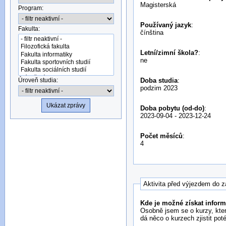
Magisterská
Program:
Používaný jazyk
:
Fakulta:
čínština
Letní/zimní škola?
:
ne
Úroveň studia:
Doba studia
:
podzim 2023
Doba pobytu (od-do)
:
2023-09-04
-
2023-12-24
Počet měsíců
:
4
Aktivita před výjezdem do z
Kde je možné získat infor
Osobně jsem se o kurzy, kter
dá něco o kurzech zjistit pot