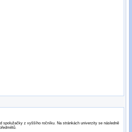
od spolužačky z vyššího ročníku. Na stránkách univerzity se následně
 předmětů.