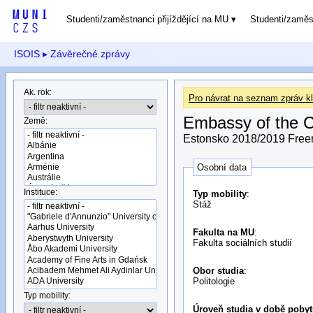
Studenti/zaměstnanci přijíždějící na MU
Studenti/zamě
ISOIS
▸ Závěrečné zprávy
Ak. rok:
Pro návrat na seznam zpráv kl
Embassy of the Cz
Země:
Estonsko 2018/2019 Fre
Osobní data
Instituce:
Typ mobility
:
Stáž
Fakulta na MU
:
Fakulta sociálních studií
Obor studia
:
Politologie
Typ mobility:
Úroveň studia v době pobyt