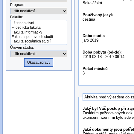
Bakalářská
Program:
Používaný jazyk
:
Fakulta:
čeština
Doba studia
:
jaro 2019
Úroveň studia:
Doba pobytu (od-do)
:
2019-03-18
-
2019-06-14
Počet měsíců
:
3
Aktivita před výjezdem do z
Jaký byl Váš postup při zaj
Zasláním požadovaných dokume
ukončení řízení mi bylo sděl
Jaké dokumenty jsou potřebn
Žádost o stáž, motivační dopi