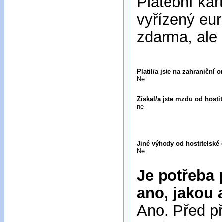
Platební kar
vyřízený eu
zdarma, ale 
Platil/a jste na zahraniční 
Ne.
Získal/a jste mzdu od host
ne
Jiné výhody od hostitelské
Ne.
Je potřeba 
ano, jakou 
Ano. Před př