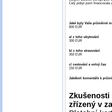
Celý pobyt jsem financovala 
Jaké byly Vaše průměrné mě
800 EUR
a/ z toho ubytování
:
300 EUR
b/ z toho stravování
:
350 EUR
c/ cestování a volný čas
:
150 EUR
Jakékoli komentáře k prů
Zkušenosti 
zřízený v za