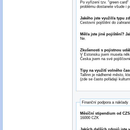
Po vyřízení tzv. "green card
problému dostanete všude i p
Jakého jste využil/a typu z
Cestovní pojištění do zahrani
Měl/a jste jiné pojištění? J
Ne.
Zkušenosti s pojistnou udál
V Estonsku jsem musela někol
Česka jsem na své pojišťovně
Tipy na využití volného čas
Tallinn je nádherné město, kt
(zde se často pořádají kulturn
Finanční podpora a náklady
Měsíční stipendium od CZ
16000 CZK
Jakých dalších zdrojů jste 