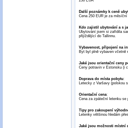
250 EUR
Další poznámky k ceně ubyt
Cena 250 EUR je za měsíční ná
Kdo zajistil ubytování a s 
Ubytování jsem si zařídila s
přijíždějící do Tallinnu.
Vybavenost, připojení na int
Byt byl plně vybaven včetně r
Jaké jsou orientační ceny p
Ceny potravin v Estonsku (i c
Doprava do místa pobytu
:
Letecky z Varšavy (polskou s
Orientační cena
:
Cena za zpáteční letenku se 
Tipy pro zakoupení výhodné
Letenky většinou hledám přes
Jaké jsou možnosti místní 