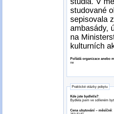
studia. V m
studované ob
sepisovala z
ambasády, ú
na Ministers
kulturních a
Pořádá organizace anebo mí
ne
Praktické otázky pobytu
Kde jste bydlel/a?
:
Bydlela jsem ve sdíleném byt
Cena ubytování – měsíčně
: