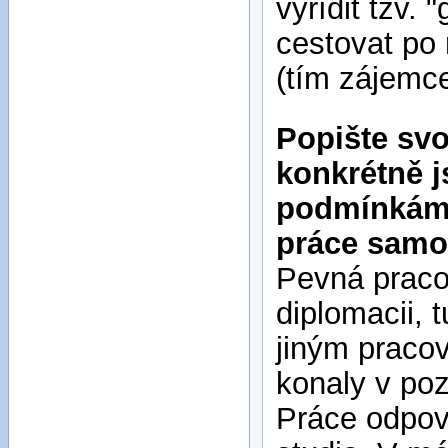
vyřídit tzv.
cestovat po 
(tím zájemce
Popište svo
konkrétně j
podmínkám 
práce samos
Pevná praco
diplomacii, 
jiným praco
konaly v po
Práce odpo