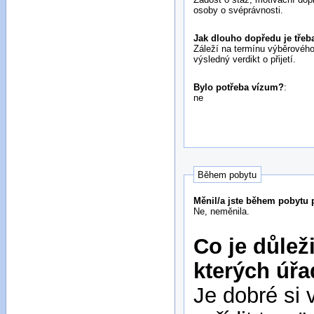
osoby o svéprávnosti.
Jak dlouho dopředu je třeba 
Záleží na termínu výběrového
výsledný verdikt o přijetí.
Bylo potřeba vízum?
:
ne
Během pobytu
Měnil/a jste během pobytu p
Ne, neměnila.
Co je důlež
kterých úř
Je dobré si 