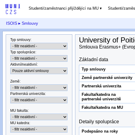
Studenti/zaměstnanci přijíždějící na MU
Studenti/zamě
ISOIS
▸ Smlouvy
University of Poit
Typ smlouvy
:
Smlouva Erasmus+ (Evro
Typ spolupráce
:
Základní data
Aktivní/neaktivní
:
Typ smlouvy
Země partnerské univerzity
Země
:
Partnerská univerzita
Partnerská univerzita
:
Fakulta/katedra na
partnerské univerzitě
Fakulta/katedra na MU
MU fakulta:
Detaily spolupráce
MU katedra
:
Podepsáno na roky