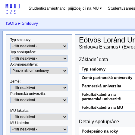
Studenti/zaměstnanci přijíždějící na MU
Studenti/zamě
ISOIS
▸ Smlouvy
Eötvös Loránd Un
Typ smlouvy
:
Smlouva Erasmus+ (Evro
Typ spolupráce
:
Základní data
Aktivní/neaktivní
:
Typ smlouvy
Země partnerské univerzity
Země
:
Partnerská univerzita
Partnerská univerzita
:
Fakulta/katedra na
partnerské univerzitě
Fakulta/katedra na MU
MU fakulta:
Detaily spolupráce
MU katedra
:
Podepsáno na roky