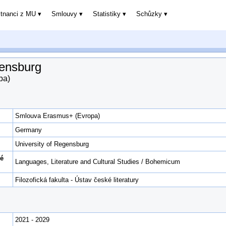
stnanci z MU
Smlouvy
Statistiky
Schůzky
gensburg
pa)
Smlouva Erasmus+ (Evropa)
Germany
University of Regensburg
ké
Languages, Literature and Cultural Studies / Bohemicum
Filozofická fakulta - Ústav české literatury
2021 - 2029