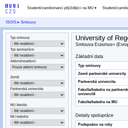
Studenti/zaměstnanci přijíždějící na MU
Studenti/zamě
ISOIS
▸ Smlouvy
University of Re
Typ smlouvy
:
Smlouva Erasmus+ (Evro
Typ spolupráce
:
Základní data
Aktivní/neaktivní
:
Typ smlouvy
Země partnerské univerzity
Země
:
Partnerská univerzita
Partnerská univerzita
:
Fakulta/katedra na partners
univerzitě
Fakulta/katedra na MU
MU fakulta:
Detaily spolupráce
MU katedra
:
Podepsáno na roky