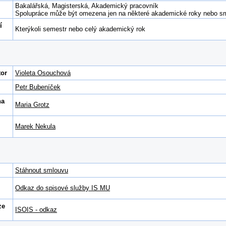
Bakalářská, Magisterská, Akademický pracovník
Spolupráce může být omezena jen na některé akademické roky nebo smě
í
Kterýkoli semestr nebo celý akademický rok
tor
Violeta Osouchová
Petr Bubeníček
na
Maria Grotz
Marek Nekula
Stáhnout smlouvu
Odkaz do spisové služby IS MU
ze
ISOIS - odkaz