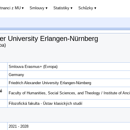
stnanci z MU
Smlouvy
Statistiky
Schůzky
der University Erlangen-Nürnberg
pa)
Smlouva Erasmus+ (Evropa)
Germany
Friedrich Alexander University Erlangen-Nürnberg
ké
Faculty of Humanities, Social Sciences, and Theology / Institute of An
Filozofická fakulta - Ústav klasických studií
2021 - 2028