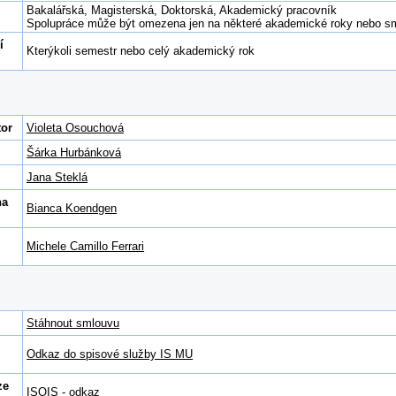
Bakalářská, Magisterská, Doktorská, Akademický pracovník
Spolupráce může být omezena jen na některé akademické roky nebo smě
í
Kterýkoli semestr nebo celý akademický rok
tor
Violeta Osouchová
Šárka Hurbánková
Jana Steklá
na
Bianca Koendgen
Michele Camillo Ferrari
Stáhnout smlouvu
Odkaz do spisové služby IS MU
ze
ISOIS - odkaz