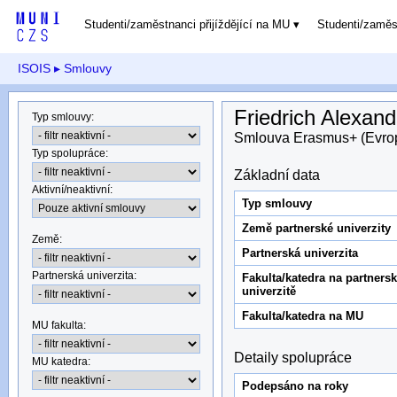
Studenti/zaměstnanci přijíždějící na MU
Studenti/zamě
ISOIS
▸ Smlouvy
Friedrich Alexan
Typ smlouvy
:
Smlouva Erasmus+ (Evro
Typ spolupráce
:
Základní data
Aktivní/neaktivní
:
Typ smlouvy
Země partnerské univerzity
Země
:
Partnerská univerzita
Partnerská univerzita
:
Fakulta/katedra na partners
univerzitě
Fakulta/katedra na MU
MU fakulta:
Detaily spolupráce
MU katedra
:
Podepsáno na roky