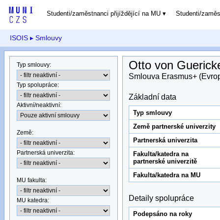
Studenti/zaměstnanci přijíždějící na MU
Studenti/zamě
ISOIS
▸ Smlouvy
Otto von Guerick
Typ smlouvy
:
Smlouva Erasmus+ (Evro
Typ spolupráce
:
Základní data
Aktivní/neaktivní
:
Typ smlouvy
Země partnerské univerzity
Země
:
Partnerská univerzita
Partnerská univerzita
:
Fakulta/katedra na
partnerské univerzitě
Fakulta/katedra na MU
MU fakulta:
Detaily spolupráce
MU katedra
:
Podepsáno na roky