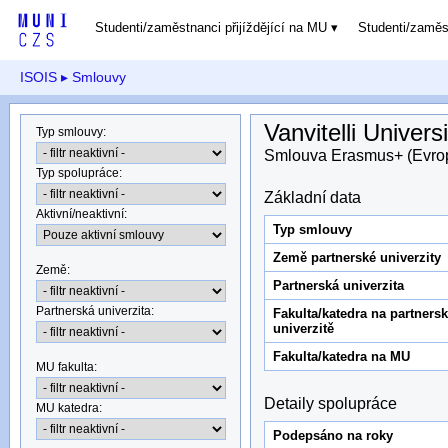
Studenti/zaměstnanci přijíždějící na MU
Studenti/zamě
ISOIS
▸ Smlouvy
Vanvitelli Universi
Typ smlouvy
:
Smlouva Erasmus+ (Evro
Typ spolupráce
:
Základní data
Aktivní/neaktivní
:
Typ smlouvy
Země partnerské univerzity
Země
:
Partnerská univerzita
Partnerská univerzita
:
Fakulta/katedra na partners
univerzitě
Fakulta/katedra na MU
MU fakulta:
Detaily spolupráce
MU katedra
:
Podepsáno na roky