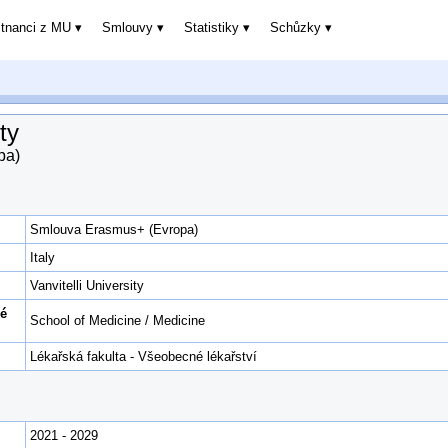
stnanci z MU
Smlouvy
Statistiky
Schůzky
ty
pa)
Smlouva Erasmus+ (Evropa)
Italy
Vanvitelli University
ké
School of Medicine / Medicine
Lékařská fakulta - Všeobecné lékařství
2021 - 2029