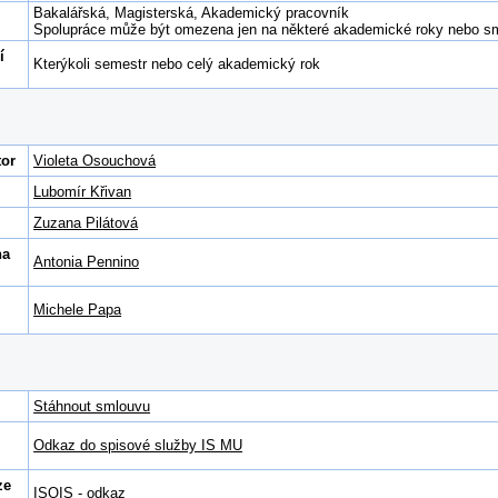
Bakalářská, Magisterská, Akademický pracovník
Spolupráce může být omezena jen na některé akademické roky nebo smě
í
Kterýkoli semestr nebo celý akademický rok
tor
Violeta Osouchová
Lubomír Křivan
Zuzana Pilátová
na
Antonia Pennino
Michele Papa
Stáhnout smlouvu
Odkaz do spisové služby IS MU
ze
ISOIS - odkaz