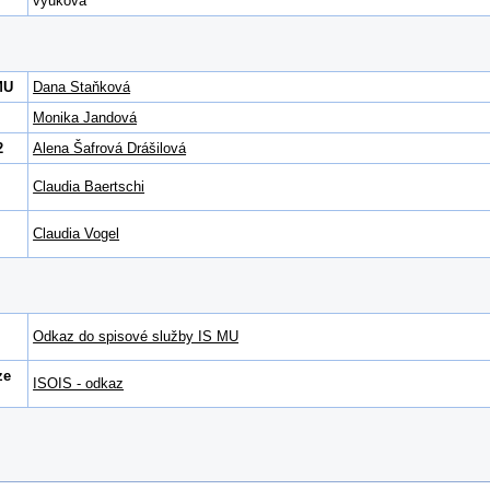
výuková
MU
Dana Staňková
Monika Jandová
2
Alena Šafrová Drášilová
Claudia Baertschi
Claudia Vogel
Odkaz do spisové služby IS MU
ze
ISOIS - odkaz