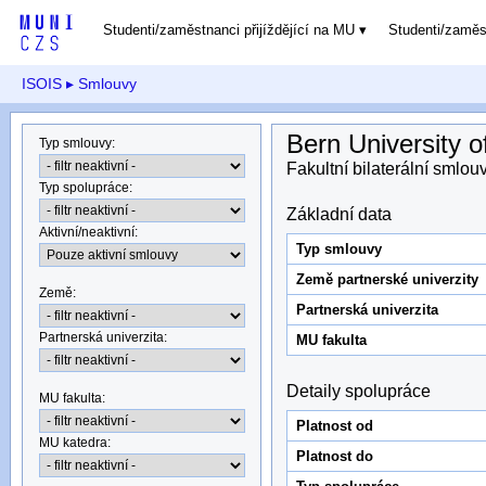
Studenti/zaměstnanci přijíždějící na MU
Studenti/zamě
ISOIS
▸ Smlouvy
Bern University o
Typ smlouvy
:
Fakultní bilaterální smlou
Typ spolupráce
:
Základní data
Aktivní/neaktivní
:
Typ smlouvy
Země partnerské univerzity
Země
:
Partnerská univerzita
Partnerská univerzita
:
MU fakulta
Detaily spolupráce
MU fakulta:
Platnost od
MU katedra
:
Platnost do