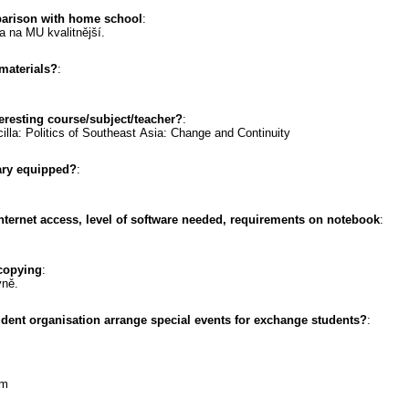
parison with home school
:
 na MU kvalitnější.
materials?
:
resting course/subject/teacher?
:
lla: Politics of Southeast Asia: Change and Continuity
rary equipped?
:
internet access, level of software needed, requirements on notebook
:
 copying
:
vně.
udent organisation arrange special events for exchange students?
:
am