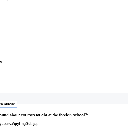
o)
:
ure abroad
ound about courses taught at the foreign school?
:
qrycourse/qryEngSub.jsp