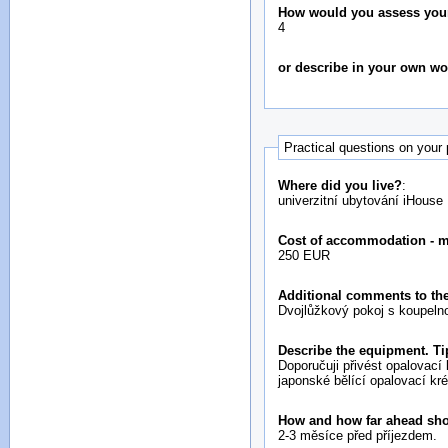
How would you assess your i
4
or describe in your own w
Practical questions on your
Where did you live?
:
univerzitní ubytování iHouse
Cost of accommodation - 
250 EUR
Additional comments to the
Dvojlůžkový pokoj s koupeln
Describe the equipment. Ti
Doporučuji přivést opalovac
japonské bělící opalovací kr
How and how far ahead sh
2-3 měsíce před příjezdem.