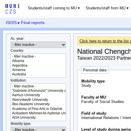
Students/staff coming to MU
Students/staff from MU
ISOIS
▸ Final reports
Ac. year:
Click here to return to the list 
National Chengch
Country:
Taiwan 2022/2023 Partner 
Personal data
Institution:
Mobility type
:
Study
Faculty at MU
:
Faculty of Social Studies
Field of study
:
International Relations / Inte
Mobility type:
Level of study during peri