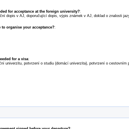
d for acceptance at the foreign university?
:
ační dopis v AJ, doporučující dopis, výpis známek v AJ, doklad o znalosti ja
 to organise your acceptance?
:
eeded for a visa
:
iční univerzitu, potvrzení o studiu (domácí univerzita), potvrzení o cestovním p
greement signed before your departure?
: