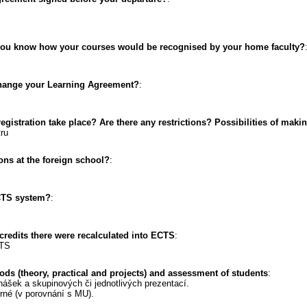
 you know how your courses would be recognised by your home faculty?
change your Learning Agreement?
:
gistration take place? Are there any restrictions? Possibilities of mak
ru
ons at the foreign school?
:
CTS system?
:
 credits there were recalculated into ECTS
:
CTS
ods (theory, practical and projects) and assessment of students
:
ášek a skupinových či jednotlivých prezentací.
rné (v porovnání s MU).