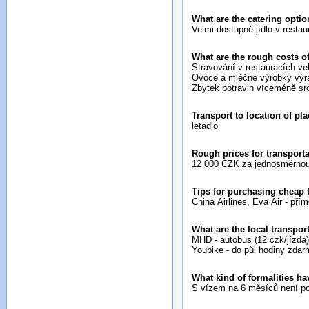
What are the catering opti
Velmi dostupné jídlo v restau
What are the rough costs o
Stravování v restauracích v
Ovoce a mléčné výrobky výr
Zbytek potravin víceméně sr
Transport to location of pl
letadlo
Rough prices for transport
12 000 CZK za jednosměrnou
Tips for purchasing cheap
China Airlines, Eva Air - přím
What are the local transport
MHD - autobus (12 czk/jízda)
Youbike - do půl hodiny zdar
What kind of formalities ha
S vízem na 6 měsíců není pot