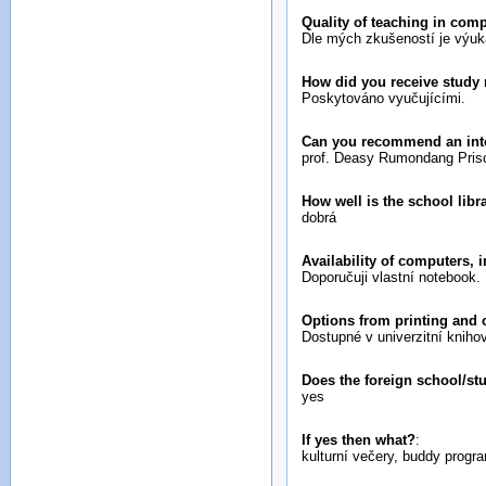
Quality of teaching in com
Dle mých zkušeností je výuka
How did you receive study 
Poskytováno vyučujícími.
Can you recommend an inte
prof. Deasy Rumondang Prisci
How well is the school lib
dobrá
Availability of computers, 
Doporučuji vlastní notebook.
Options from printing and
Dostupné v univerzitní kniho
Does the foreign school/st
yes
If yes then what?
:
kulturní večery, buddy progr