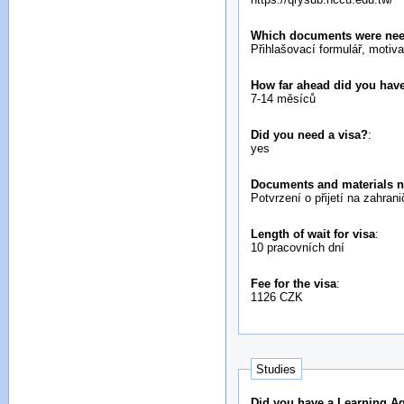
Which documents were neede
Přihlašovací formulář, motiv
How far ahead did you have
7-14 měsíců
Did you need a visa?
:
yes
Documents and materials n
Potvrzení o přijetí na zahran
Length of wait for visa
:
10 pracovních dní
Fee for the visa
:
1126 CZK
Studies
Did you have a Learning A