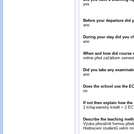
yes
Before your departure did
ano
During your stay did you 
ano
When and how did course re
online před začátkem semest
Did you take any examinati
ano
Does the school use the E
no
If not then explain how the
1 tchaj-wanský kredit = 2 E
Describe the teaching meth
Výuka převážně formou předn
Hodnocení studentů velmi mí