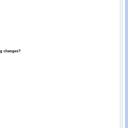
:
ing changes?
: