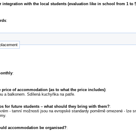
ntegration with the local students (evaluation like in school from 1 to 5
ords
:
 placement
monthly
:
 price of accommodation (as to what the price includes)
:
ou a balkonem. Sdílená kuchyňka na patře.
ps for future students – what should they bring with them?
:
í krém - tamní možnosti jsou na evropské standardy poměrně omezené - lze s
émy.
ould accommodation be organised?
: