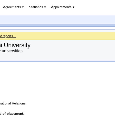
Agreements
Statistics
Appointments
of reports...
i University
universities
rnational Relations
od of placement
: