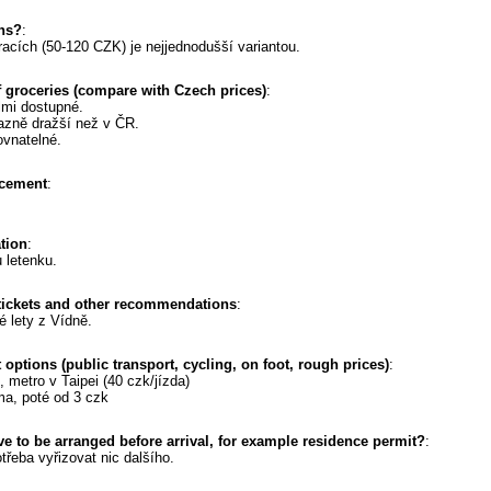
ons?
:
racích (50-120 CZK) je nejjednodušší variantou.
f groceries (compare with Czech prices)
:
elmi dostupné.
azně dražší než v ČR.
ovnatelné.
acement
:
ation
:
 letenku.
 tickets and other recommendations
:
é lety z Vídně.
 options (public transport, cycling, on foot, rough prices)
:
, metro v Taipei (40 czk/jízda)
ma, poté od 3 czk
ve to be arranged before arrival, for example residence permit?
:
řeba vyřizovat nic dalšího.