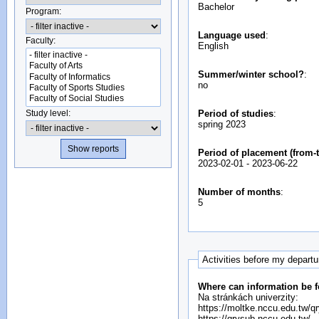
Bachelor
Program:
Language used
:
Faculty:
English
Summer/winter school?
:
no
Study level:
Period of studies
:
spring 2023
Period of placement (from-t
2023-02-01
-
2023-06-22
Number of months
:
5
Activities before my depart
Where can information be f
Na stránkách univerzity:
https://moltke.nccu.edu.tw/
https://qrysub.nccu.edu.tw/