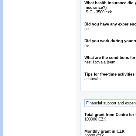
What health insurance did y
insurance?)
:
ISIC - 3500 czk
Did you have any experienc
ne
Did you work during your 
ne
What are the conditions fo
nezjišťovala jsem
Tips for free-time activities
:
cestování
Financial support and expe
Total grant from Centre for
100000 CZK
Monthly grant in CZK
:
20000 CZK