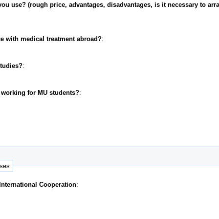
ou use? (rough price, advantages, disadvantages, is it necessary to arr
e with medical treatment abroad?
:
studies?
:
r working for MU students?
:
nses
 International Cooperation
: