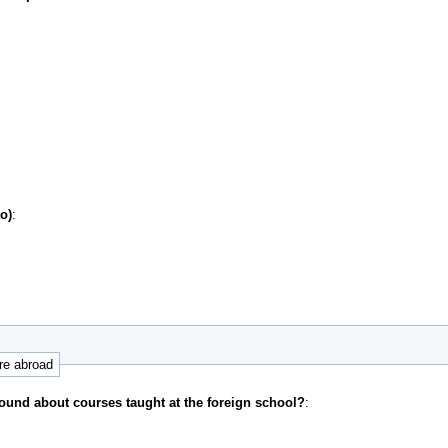
o)
:
ure abroad
ound about courses taught at the foreign school?
: