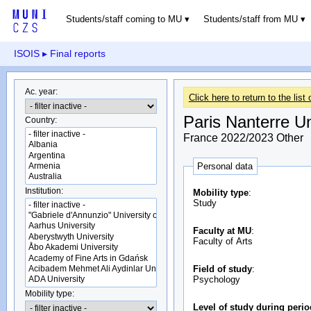
Students/staff coming to MU
Students/staff from MU
ISOIS
▸ Final reports
Ac. year:
Click here to return to the list 
Paris Nanterre Un
Country:
France 2022/2023 Other
Personal data
Institution:
Mobility type
:
Study
Faculty at MU
:
Faculty of Arts
Field of study
:
Psychology
Mobility type:
Level of study during peri