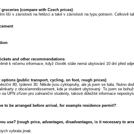
f groceries (compare with Czech prices)
:
lmi liší v závislosti na řetězci a také v závislosti na typu potravin. Celkově t
acement
:
ation
:
 tickets and other recommendations
:
měrně k ničemu informace, když člověk stále nemá ubytování 10 dní před od
 options (public transport, cycling, on foot, rough prices)
:
měsíční 80, týdenní 30. Někde jsou cyklopruhy, ale já jsem se bála. Nutno dod
í šalinkarty z obce/arrondissement, kde je student ubytovaný. To jsem se boh
 na UPN zřízen pro zahraniční studenty, takové důležité informace neposkytu
ve to be arranged before arrival, for example residence permit?
:
ou use? (rough price, advantages, disadvantages, is it necessary to arr
bych vybrala jinak.