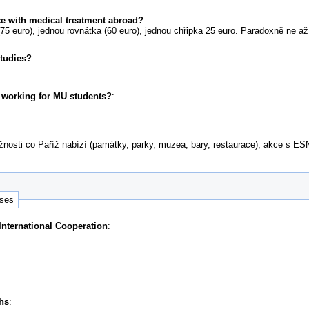
e with medical treatment abroad?
:
75 euro), jednou rovnátka (60 euro), jednou chřipka 25 euro. Paradoxně ne až
studies?
:
r working for MU students?
:
osti co Paříž nabízí (památky, parky, muzea, bary, restaurace), akce s ESN
nses
 International Cooperation
:
hs
: