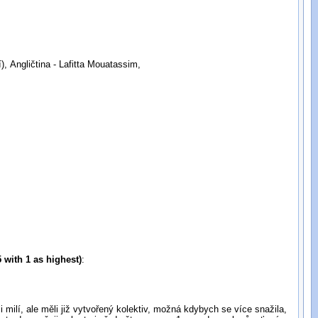
, Angličtina - Lafitta Mouatassim,
 with 1 as highest)
:
i milí, ale měli již vytvořený kolektiv, možná kdybych se více snažila,