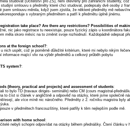
 měla studovat (Učitelství pro ZŠ), není otevřený pro zahraniční studenty, co
 studijní smlouvu s předměty které chci studovat, podepsaly dvě osoby z fran
 jsem smlouvu měnila, když jsem zjistila, že některé předměty mě nebaví/ne
nekoresponduje s vybraným předmětem a patří k předmětu úplně jinému.
gistration take place? Are there any restrictions? Possibilities of mak
žné, nic jako registrace tu neexistuje, pouze fyzický zápis u koordinátora f
sem měla skoro měsíc na to změnit svoje rozhodnutí. Každopádně odepsat pře
ons at the foreign school?
:
 u nich uspět, což je poměrně důležité kritérium, které mi nebylo nikým řeč
í informace mající vliv na výběr předmětů a celkový průběh pobytu
CTS system?
:
ods (theory, practical and projects) and assessment of students
:
ali to bylo TD (travaux dirigés- semináře) nebo CM (cours magistral-přednáš
a to číst si článek v angličtině a odpověď na otázky, které jsme společně nás
ně/esejí, ale více míně nic náročného. Předměty z 2. ročníku magistra byly a
 výuka.
ouze v předmětech francouzštiny, které patřily k těm nejlepším podle mě.
parison with home school
:
 učitelé nebyli schopni odpovídat na otázky během přednášky. Čtení článku v 