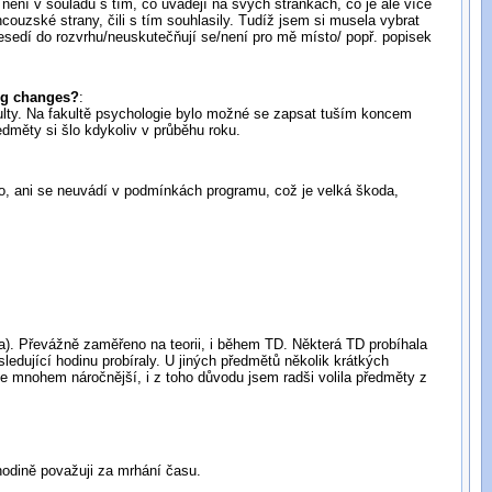
ž není v souladu s tím, co uvádějí na svých stránkách, co je ale více
couzské strany, čili s tím souhlasily. Tudíž jsem si musela vybrat
sedí do rozvrhu/neuskutečňují se/není pro mě místo/ popř. popisek
ing changes?
:
akulty. Na fakultě psychologie bylo možné se zapsat tuším koncem
dměty si šlo kdykoliv v průběhu roku.
eno, ani se neuvádí v podmínkách programu, což je velká škoda,
ka). Převážně zaměřeno na teorii, i během TD. Některá TD probíhala
ledující hodinu probíraly. U jiných předmětů několik krátkých
le mnohem náročnější, i z toho důvodu jsem radši volila předměty z
hodině považuji za mrhání času.