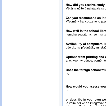
How did you receive study 
Většina učitelů nahrávala sv
Can you recommend an inte
Předměty francouzského jazyk
How well is the school lib
nemohu soudit, nic jsem si 
Availability of computers, 
vše ok, na přednášky mi stač
Options from printing and
ano, kopírky všude, poměrně
Does the foreign school/st
no
How would you assess your i
5
or describe in your own w
je velmi těžké se integrovat 