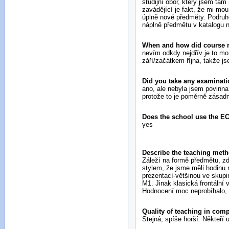
studijní obor, který jsem tam
zavádějící je fakt, že mi mou
úplně nové předměty. Podruhé
náplně předmětu v katalogu 
When and how did course re
nevím odkdy nejdřív je to mo
září/začátkem října, takže j
Did you take any examinati
ano, ale nebyla jsem povinna
protože to je poměrně zásadn
Does the school use the E
yes
Describe the teaching meth
Záleží na formě předmětu, zd
stylem, že jsme měli hodinu n
prezentací-většinou ve skupi
M1. Jinak klasická frontální
Hodnocení moc neprobíhalo, p
Quality of teaching in com
Stejná, spíše horší. Někteří