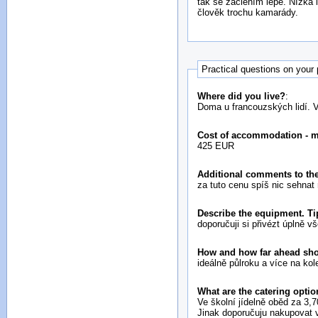
tak se začlením lépe. Nízká 
člověk trochu kamarády.
Practical questions on your
Where did you live?
:
Doma u francouzských lidí. V
Cost of accommodation - 
425 EUR
Additional comments to the
za tuto cenu spíš nic sehnat
Describe the equipment. Ti
doporučuji si přivézt úplně
How and how far ahead sh
ideálně půlroku a více na ko
What are the catering opti
Ve školní jídelně oběd za 3,
Jinak doporučuju nakupovat v 