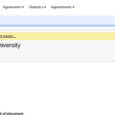
Agreements
Statistics
Appointments
of reports...
iversity
od of placement
: