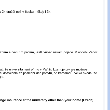
ak 2x dražší než v česku, někdy i 3x.
jezdem a neví tím pádem, jestli vůbec někam pojede. V období Vánoc
at, že univerzita není přímo v Paříži. Exsituje prý ale možnost
užel dozvěděla až poslední den pobytu, od kamarádů. Velká škoda, že
je.
ange insurance at the university other than your home (Czech)