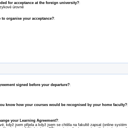
d for acceptance at the foreign university?
:
azykové úrovně
 to organise your acceptance?
:
greement signed before your departure?
:
 you know how your courses would be recognised by your home faculty?
change your Learning Agreement?
:
rvé, když jsem přijela a když jsem se chtěla na fakultě zapsat (online systé