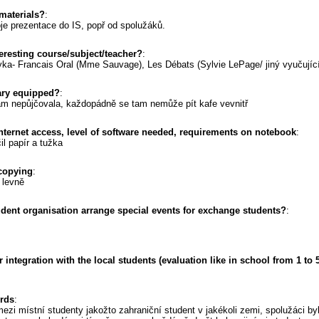
materials?
:
oje prezentace do IS, popř od spolužáků.
resting course/subject/teacher?
:
a- Francais Oral (Mme Sauvage), Les Débats (Sylvie LePage/ jiný vyučující)
rary equipped?
:
tam nepůjčovala, každopádně se tam nemůže pít kafe vevnitř
internet access, level of software needed, requirements on notebook
:
il papír a tužka
 copying
:
 levně
udent organisation arrange special events for exchange students?
:
ntegration with the local students (evaluation like in school from 1 to 5
ords
:
mezi místní studenty jakožto zahraniční student v jakékoli zemi, spolužáci byl