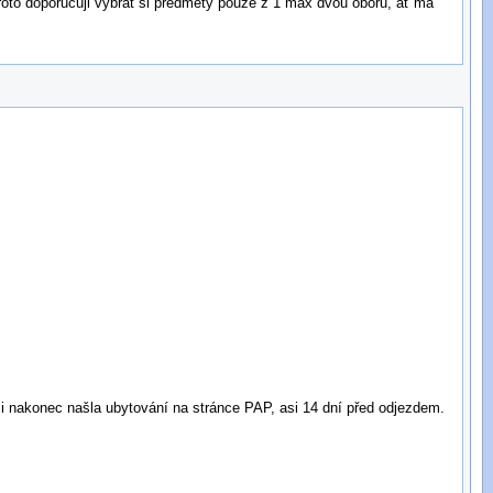
proto doporučuji vybrat si předměty pouze z 1 max dvou oborů, ať má
si nakonec našla ubytování na stránce PAP, asi 14 dní před odjezdem.