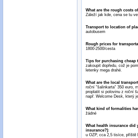
What are the rough costs o
Záleží jak kde, cena se tu ve
Transport to location of pl
autobusem
Rough prices for transport
1800-2500/cesta
Tips for purchasing cheap
zakoupit dopředu, což je po
letenky mega drahé.
What are the local transport
roční "šalinkarta" 350 euro, 
proplatit si polovinu z ročn
např. Welcome Desk, který je
What kind of formalities ha
žádné
What health insurance did y
insurance?)
:
u OZP, cca 2,5 tisíce, příště 