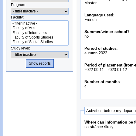
Master
Program:
Language used
:
Faculty:
French
Summer/winter school?
:
no
Study level:
Period of studies
:
autumn 2022
Period of placement (from-t
2022-09-11
-
2023-01-12
Number of months
:
4
Activities before my depart
Where can information be f
na stránce školy