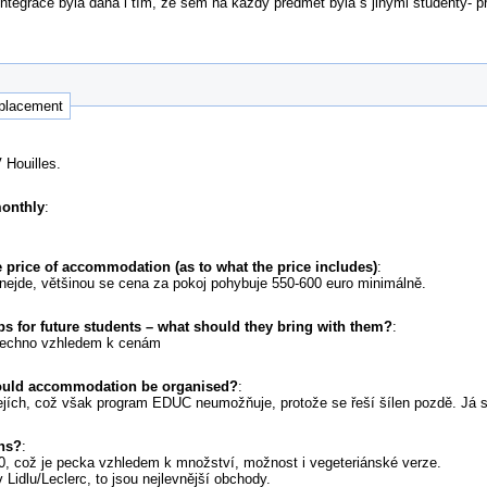
integrace byla dána i tím, že sem na každý předmět byla s jinými studenty- 
 placement
 Houilles.
monthly
:
 price of accommodation (as to what the price includes)
:
 nejde, většinou se cena za pokoj pohybuje 550-600 euro minimálně.
ps for future students – what should they bring with them?
:
 všechno vzhledem k cenám
ould accommodation be organised?
:
lejích, což však program EDUC neumožňuje, protože se řeší šílen pozdě. Já 
ons?
:
70, což je pecka vzhledem k množství, možnost i vegeteriánské verze.
Lidlu/Leclerc, to jsou nejlevnější obchody.