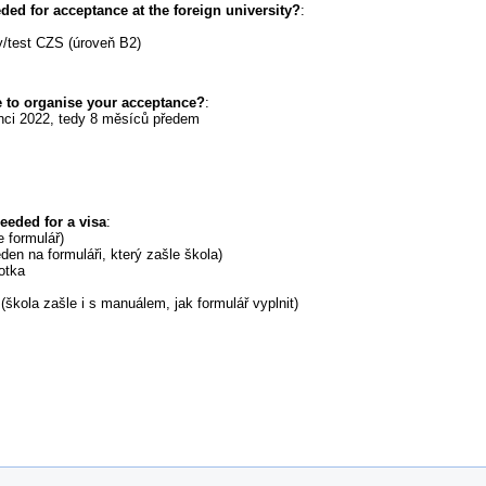
d for acceptance at the foreign university?
:
ny/test CZS (úroveň B2)
 to organise your acceptance?
:
inci 2022, tedy 8 měsíců předem
eeded for a visa
:
e formulář)
eden na formuláři, který zašle škola)
fotka
 (škola zašle i s manuálem, jak formulář vyplnit)