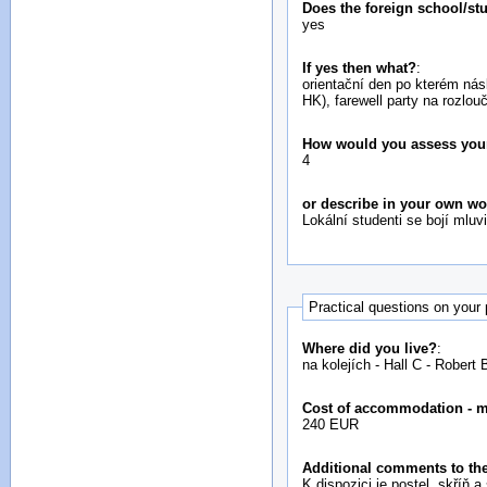
Does the foreign school/st
yes
If yes then what?
:
orientační den po kterém nás
HK), farewell party na rozlou
How would you assess your i
4
or describe in your own w
Lokální studenti se bojí mluv
Practical questions on your
Where did you live?
:
na kolejích - Hall C - Robert 
Cost of accommodation - 
240 EUR
Additional comments to the
K dispozici je postel, skříň