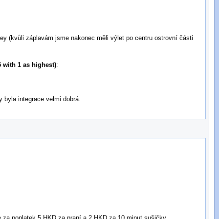
ley (kvůli záplavám jsme nakonec měli výlet po centru ostrovní části
 with 1 as highest)
:
y byla integrace velmi dobrá.
 je za poplatek 5 HKD za praní a 2 HKD za 10 minut sušičky.