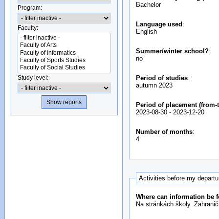
Bachelor
Program:
Language used
:
Faculty:
English
Summer/winter school?
:
no
Study level:
Period of studies
:
autumn 2023
Period of placement (from-t
2023-08-30
-
2023-12-20
Number of months
:
4
Activities before my depart
Where can information be f
Na stránkách školy. Zahranič