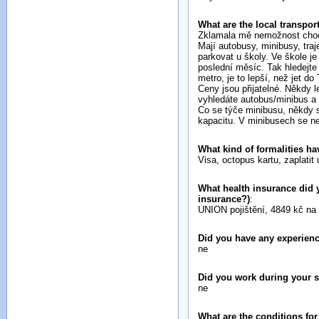
What are the local transport
Zklamala mě nemožnost chodi
Mají autobusy, minibusy, traj
parkovat u školy. Ve škole je
poslední měsíc. Tak hledejte
metro, je to lepší, než jet d
Ceny jsou přijatelné. Někdy 
vyhledáte autobus/minibus a j
Co se týče minibusu, někdy s
kapacitu. V minibusech se ne
What kind of formalities ha
Visa, octopus kartu, zaplati
What health insurance did y
insurance?)
:
UNION pojištění, 4849 kč na
Did you have any experienc
ne
Did you work during your 
ne
What are the conditions fo