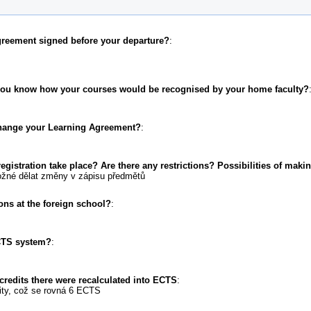
greement signed before your departure?
:
 you know how your courses would be recognised by your home faculty?
change your Learning Agreement?
:
gistration take place? Are there any restrictions? Possibilities of mak
ožné dělat změny v zápisu předmětů
ons at the foreign school?
:
CTS system?
:
 credits there were recalculated into ECTS
:
ity, což se rovná 6 ECTS