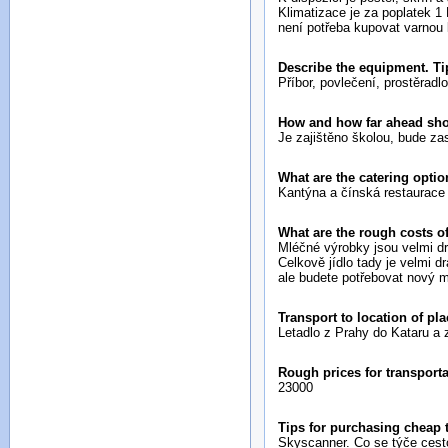
Klimatizace je za poplatek 1
není potřeba kupovat varnou 
Describe the equipment. Ti
Příbor, povlečení, prostěradl
How and how far ahead sh
Je zajištěno školou, bude za
What are the catering opti
Kantýna a čínská restaurace 
What are the rough costs o
Mléčné výrobky jsou velmi dr
Celkově jídlo tady je velmi 
ale budete potřebovat nový m
Transport to location of pl
Letadlo z Prahy do Kataru a 
Rough prices for transport
23000
Tips for purchasing cheap
Skyscanner. Co se týče cesto