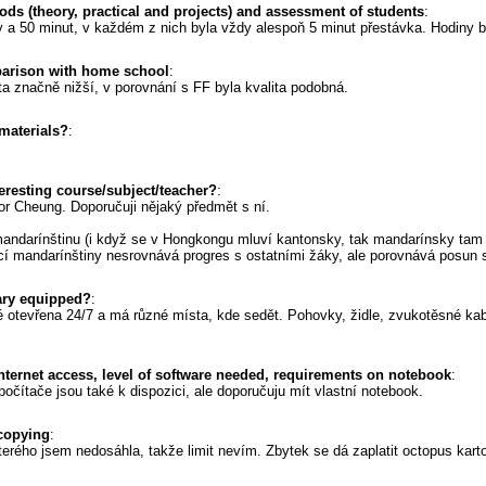
ods (theory, practical and projects) and assessment of students
:
a 50 minut, v každém z nich byla vždy alespoň 5 minut přestávka. Hodiny by
parison with home school
:
ta značně nižší, v porovnání s FF byla kvalita podobná.
materials?
:
resting course/subject/teacher?
:
nor Cheung. Doporučuji nějaký předmět s ní.
andarínštinu (i když se v Hongkongu mluví kantonsky, tak mandarínsky tam r
í mandarínštiny nesrovnává progres s ostatními žáky, ale porovnává posun st
rary equipped?
:
é otevřena 24/7 a má různé místa, kde sedět. Pohovky, židle, zvukotěsné kab
internet access, level of software needed, requirements on notebook
:
počítače jsou také k dispozici, ale doporučuju mít vlastní notebook.
 copying
:
terého jsem nedosáhla, takže limit nevím. Zbytek se dá zaplatit octopus karto