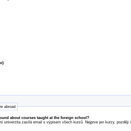
o)
:
ure abroad
ound about courses taught at the foreign school?
:
ní univerzita zasílá email s výpisem všech kurzů. Nejprve jen kurzy, později 