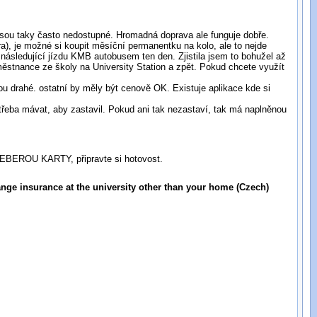
sou taky často nedostupné. Hromadná doprava ale funguje dobře.
ra), je možné si koupit měsíční permanentku na kolo, ale to nejde
a následující jízdu KMB autobusem ten den. Zjistila jsem to bohužel až
městnance ze školy na University Station a zpět. Pokud chcete využít
ou drahé. ostatní by měly být cenově OK. Existuje aplikace kde si
třeba mávat, aby zastavil. Pokud ani tak nezastaví, tak má naplněnou
e NEBEROU KARTY, připravte si hotovost.
ange insurance at the university other than your home (Czech)