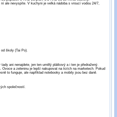
 ní ale nevyspíte. V kuchyni je velká nádoba s vroucí vodou 24/7,
 od školy (Tai Po).
tady ani nenajdete, jen ten umělý plátkový a i ten je předražený.
á. Ovoce a zeleninu je lepší nakupovat na trzích na marketech. Pokud
esně to funguje, ale například notebooky a mobily jsou bez daně.
kých společností.