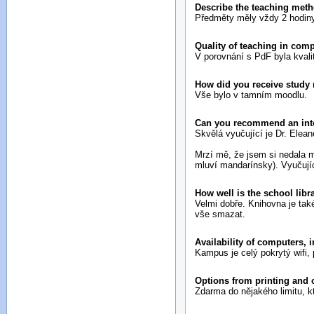
Describe the teaching meth
Předměty měly vždy 2 hodiny 
Quality of teaching in com
V porovnání s PdF byla kvali
How did you receive study 
Vše bylo v tamním moodlu.
Can you recommend an inte
Skvělá vyučující je Dr. Elea
Mrzí mě, že jsem si nedala m
mluví mandarínsky). Vyučujíc
How well is the school lib
Velmi dobře. Knihovna je tak
vše smazat.
Availability of computers, 
Kampus je celý pokrytý wifi, 
Options from printing and
Zdarma do nějakého limitu, k