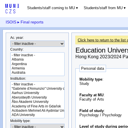
Students/staff coming to MU
Students/staff from MU
ISOIS
▸ Final reports
Ac. year:
Click here to return to the list 
Education Univer
Country:
Hong Kong 2023/2024 Part
Personal data
Institution:
Mobility type
:
Study
Faculty at MU
:
Faculty of Arts
Field of study
:
Psychology / Psychology
Mobility type:
Level of study during peri