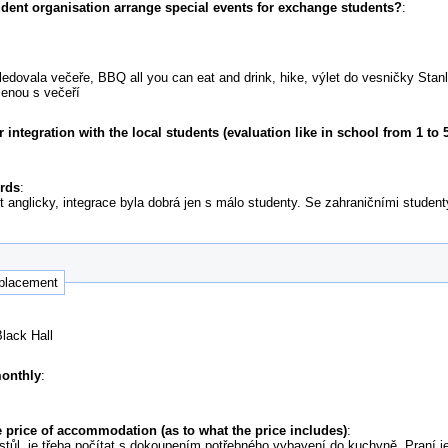
udent organisation arrange special events for exchange students?
:
ledovala večeře, BBQ all you can eat and drink, hike, výlet do vesničky Stan
čenou s večeří
ntegration with the local students (evaluation like in school from 1 to 5
ords
:
it anglicky, integrace byla dobrá jen s málo studenty. Se zahraničními student
 placement
Black Hall
monthly
:
 price of accommodation (as to what the price includes)
:
 a stůl, je třeba počítat s dokoupením potřebného vybavení do kuchyně. Praní