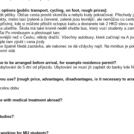
 options (public transport, cycling, on foot, rough prices)
:
t pěšky. Občas cesta prostě skončila a nebylo kudy pokračovat. Přechody j
ekty, metro taxi (zelené a červené, zelené jsou levnější, ale nemůžou co cent
 přístroj, kde si můžete přiložit octopus kartu a dostanete tak 2 HKD slevu n
 a ušetříte. Škola má také kromě neděl shuttle bus, který vozí studenty a za
o Tai Po minibusem a přestoupit tam.
levnější než v Česku, někdy dražší. Všechny autobusy, které začínají na A js
de tam zjistit i cena jízdy.
e špatně hledá zastávka, ale nakonec se dá vždycky najít. Na minibus je po
smí stát.
ve to be arranged before arrival, for example residence permit?
:
t ubytování do 5 dní od příjezdu. Ubytování se musí jít zaplatit do banky kd
ou use? (rough price, advantages, disadvantages, is it necessary to arr
 celou dobu
e with medical treatment abroad?
:
studies?
:
r working for MU students?
: