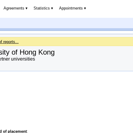
Agreements
Statistics
Appointments
of reports...
sity of Hong Kong
ner universities
od of placement
: