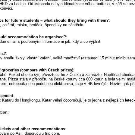
 HKD za hodinu. Od listopadu nebyla klimatizace vůbec potřeba, v září se bez
konvici.
ps for future students – what should they bring with them?
:
o, polštář, misku, hrníček, špendlíky na nástěnku
ould accommodation be organised?
:
slán email s podrobnými informacemi jak, kdy a co vyplnit.
ons?
:
v areálu školy, vlastní vaření, velké množství restaurací 15 minut minibusem
f groceries (compare with Czech prices)
:
ahé. Pokud chcete sýr, přivezte si ho z Česka a zamrazte. Například cheddar 
drahé. Pizza stála v přepočtu na české koruny cca 600 korun a byla velmi mal
obil, notebook nebo podobnou elektroniku, ta je v HK levnější. Nevím, jak př
acement
:
z Kataru do Hongkongu. Katar velmi doporučuji, je to jedna z nejlepších letec
ation
:
 tickets and other recommendations
:
vání po Asii, doporučuju trip.com.