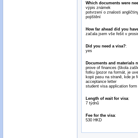
Which documents were neede
výpis známek
potvrzení o znalosti angličti
pojištění
How far ahead did you have
začala jsem vše řešit v pros
Did you need a visa?
:
yes
Documents and materials n
prove of finances (škola zašl
fotku (pozor na formát, je uv
kopii pasu na straně, kde je 
acceptance letter
student visa application form
Length of wait for visa
:
7 týdnů
Fee for the visa
:
530 HKD