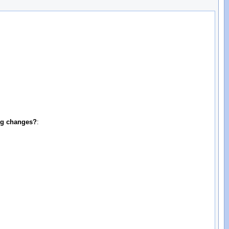
:
ing changes?
: