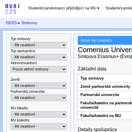
Studenti/zaměstnanci přijíždějící na MU
Studenti/zamě
ISOIS
▸ Smlouvy
Typ smlouvy
:
Jazyk byl změněn.
Comenius Univers
Typ spolupráce
:
Smlouva Erasmus+ (Evro
Aktivní/neaktivní
:
Základní data
Typ smlouvy
Země
:
Země partnerské univerzity
Partnerská univerzita
:
Partnerská univerzita
Fakulta/katedra na partners
univerzitě
MU fakulta:
Fakulta/katedra na MU
MU katedra
:
Detaily spolupráce