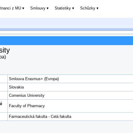
stnanci z MU
Smlouvy
Statistiky
Schůzky
ity
pa)
Smlouva Erasmus+ (Evropa)
Slovakia
Comenius University
ké
Faculty of Pharmacy
Farmaceutická fakulta - Celá fakulta