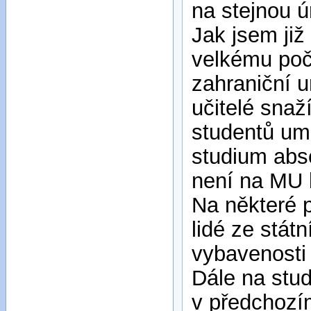
na stejnou ú
Jak jsem ji
velkému počt
zahraniční u
učitelé snaž
studentů um
studium abso
není na MU 
Na některé p
lidé ze stát
vybavenosti 
Dále na stud
v předchozí