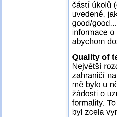
částí úkolů 
uvedené, jak
good/good...
informace o 
abychom dos
Quality of 
Největší roz
zahraničí na
mě bylo u ně
žádosti o uz
formality. T
byl zcela vy