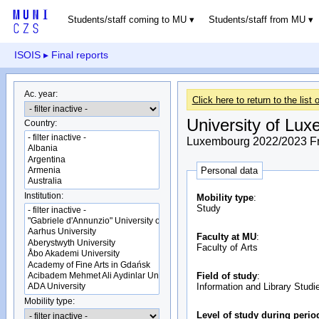
Students/staff coming to MU
Students/staff from MU
ISOIS
▸ Final reports
Ac. year:
Click here to return to the list o
University of Lu
Country:
Luxembourg 2022/2023 F
Personal data
Institution:
Mobility type
:
Study
Faculty at MU
:
Faculty of Arts
Field of study
:
Information and Library Studi
Mobility type:
Level of study during perio