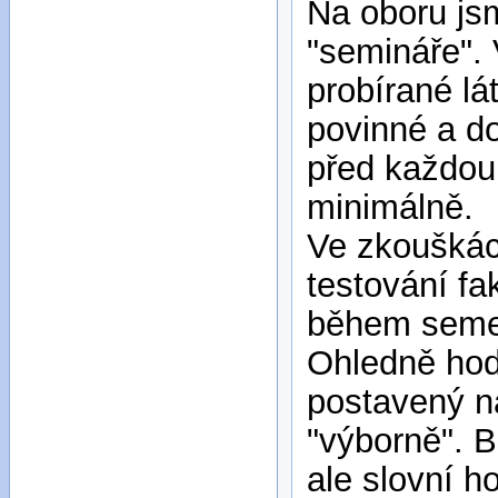
Na oboru js
"semináře".
probírané lá
povinné a do
před každou 
minimálně.
Ve zkouškác
testování fa
během semest
Ohledně hod
postavený n
"výborně". 
ale slovní h