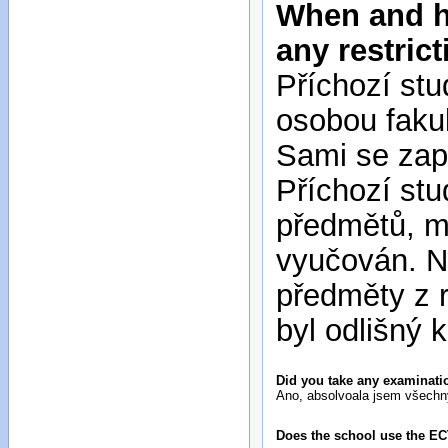
When and ho
any restric
Příchozí stu
osobou faku
Sami se za
Příchozí stu
předmětů, m
vyučován. N
předměty z 
byl odlišný 
Did you take any examinatio
Ano, absolvoala jsem všechny
Does the school use the E