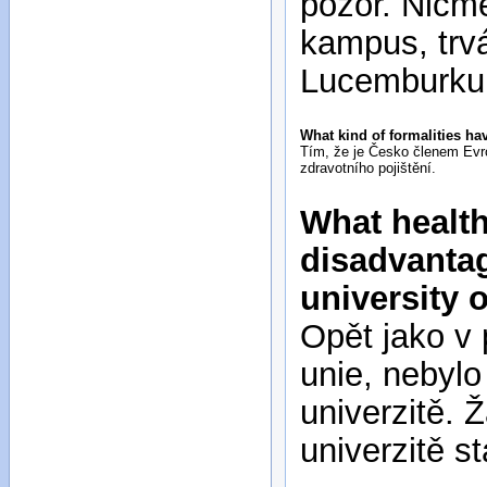
pozor. Nicm
kampus, trvá
Lucemburku č
What kind of formalities ha
Tím, že je Česko členem Evro
zdravotního pojištění.
What health
disadvantag
university 
Opět jako v
unie, nebylo
univerzitě. 
univerzitě s