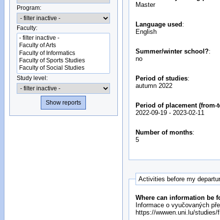
Master
Program:
Language used
:
Faculty:
English
Summer/winter school?
:
no
Study level:
Period of studies
:
autumn 2022
Period of placement (from-t
2022-09-19
-
2023-02-11
Number of months
:
5
Activities before my departu
Where can information be f
Informace o vyučovaných pře
https://wwwen.uni.lu/studies