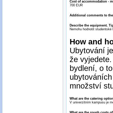
Cost of accommodation - m
700 EUR
Additional comments to the
Describe the equipment. Tip
Nemohu hodnotit studentské ko
How and ho
Ubytování je
že vyjedete
bydlení, o t
ubytováních
množství stu
What are the catering optio
V univerzitním kampusu je mož
What are the rough costs of