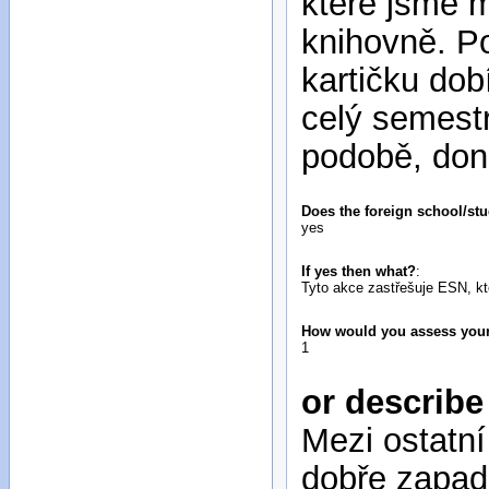
které jsme m
knihovně. Po
kartičku dob
celý semestr
podobě, done
Does the foreign school/stu
yes
If yes then what?
:
Tyto akce zastřešuje ESN, kt
How would you assess your i
1
or describe
Mezi ostatní
dobře zapad