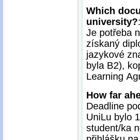
Which docu
university?
Je potřeba n
získaný dipl
jazykové zna
byla B2), ko
Learning Ag
How far ahe
Deadline po
UniLu bylo 1
student/ka 
přihlášku na