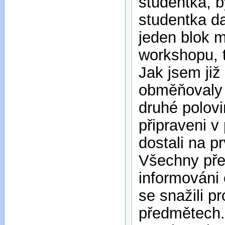
studentka, b
studentka d
jeden blok m
workshopu, t
Jak jsem již
obměňovaly 
druhé polovi
připraveni v
dostali na p
Všechny před
informováni 
se snažili p
předmětech