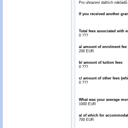
Pro uhrazení dalších nákladů
If you received another gr
Total fees associated with e
0 ???
a/ amount of enrolment fee
:
200 EUR
b/ amount of tuition fees
:
0 ???
c/ amount of other fees (wh
0 ???
What was your average mon
1000 EUR
a/ of which for accommoda
700 EUR