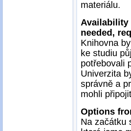
materiálu.
Availability
needed, re
Knihovna by
ke studiu pů
potřebovali
Univerzita b
správně a pr
mohli připoj
Options fro
Na začátku s