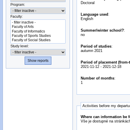
Doctoral
Program:
Language used
:
Faculty:
English
Summer/winter school?
:
no
Study level:
Period of studies
:
autumn 2021
Period of placement (from-t
2021-11-12
-
2021-12-18
Number of months
:
1
Activities before my depart
Where can information be f
Vše je dostupné na stránkách