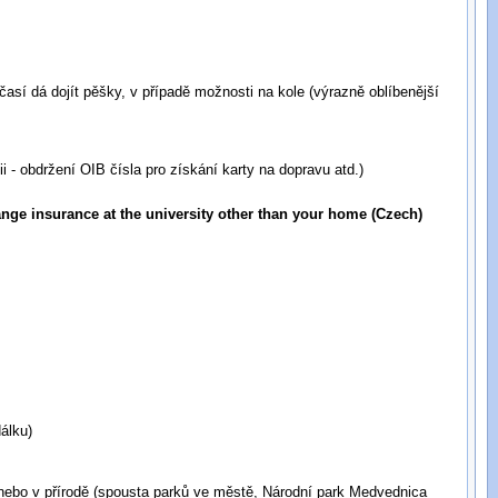
časí dá dojít pěšky, v případě možnosti na kole (výrazně oblíbenější
i - obdržení OIB čísla pro získání karty na dopravu atd.)
ange insurance at the university other than your home (Czech)
dálku)
 nebo v přírodě (spousta parků ve městě, Národní park Medvednica