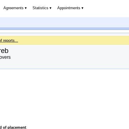
Agreements
Statistics
Appointments
of reports...
reb
overs
od of placement
: