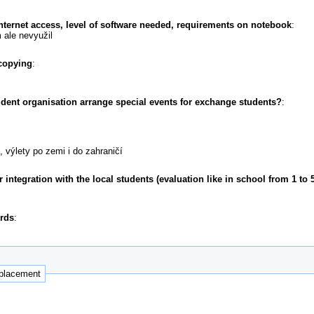
internet access, level of software needed, requirements on notebook
:
ale nevyužil
 copying
:
udent organisation arrange special events for exchange students?
:
výlety po zemi i do zahraničí
ntegration with the local students (evaluation like in school from 1 to 5
ords
:
 placement