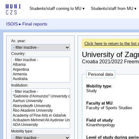
Students/staff coming to MU
Students/staff from MU
ISOIS
▸ Final reports
Ac. year:
Click here to return to the list 
University of Zag
Country:
Croatia 2021/2022 Freem
Personal data
Institution:
Mobility type
:
Study
Faculty at MU
:
Faculty of Sports Studies
Field of study
:
Kinanthropology
Mobility type:
Level of study during peri