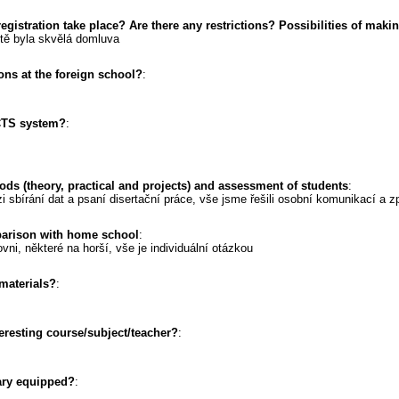
gistration take place? Are there any restrictions? Possibilities of mak
ltě byla skvělá domluva
ons at the foreign school?
:
CTS system?
:
ods (theory, practical and projects) and assessment of students
:
i sbírání dat a psaní disertační práce, vše jsme řešili osobní komunikací a 
parison with home school
:
ovni, některé na horší, vše je individuální otázkou
materials?
:
resting course/subject/teacher?
:
rary equipped?
: