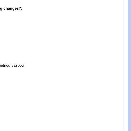
ing changes?
:
zpětnou vazbou