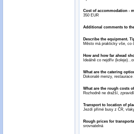
Cost of accommodation - 
350 EUR
Additional comments to the
Describe the equipment. Ti
Město má prakticky vše, co č
How and how far ahead sh
Ideálně co nejdřív (koleje).
What are the catering opti
Dokonalé menzy, restaurace a
What are the rough costs o
Rozhodně ne dražší, zpravidla
Transport to location of pl
Jezdí přímé busy z ČR, vlak
Rough prices for transport
srovnatelná