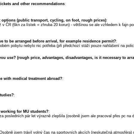
 tickets and other recommendations
:
 options (public transport, cycling, on foot, rough prices)
:
 v ČR (6kn za lístek = zhruba 20 korun) - většinou se ale vzhledem k fajn po
ve to be arranged before arrival, for example residence permit?
:
bém pobytu nebylo nic potřeba (při předchozí stáži pouze nahlášení na polici
ou use? (rough price, advantages, disadvantages, is it necessary to arr
e with medical treatment abroad?
:
studies?
:
r working for MU students?
:
 za posledních pár let výrazně zlepšila (osobně jsem ale pracoval přes pc na 
.Osobně jsem trávil volný čas na sportovních akcích (neskutečná atmosféra)