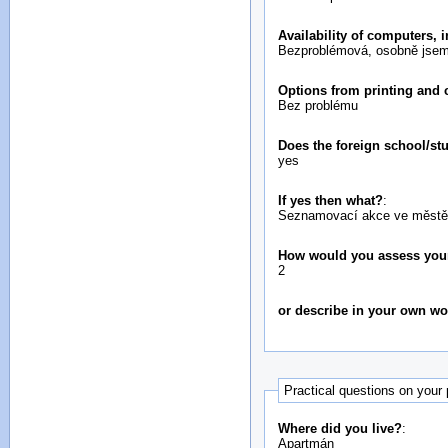
Availability of computers, 
Bezproblémová, osobně jsem 
Options from printing and
Bez problému
Does the foreign school/st
yes
If yes then what?
:
Seznamovací akce ve městě, 
How would you assess your i
2
or describe in your own w
Practical questions on your
Where did you live?
:
Apartmán