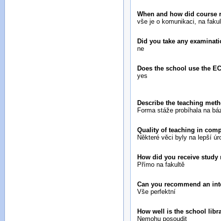
When and how did course re
vše je o komunikaci, na faku
Did you take any examinati
ne
Does the school use the E
yes
Describe the teaching meth
Forma stáže probíhala na báz
Quality of teaching in com
Některé věci byly na lepší úr
How did you receive study 
Přímo na fakultě
Can you recommend an inte
Vše perfektní
How well is the school lib
Nemohu posoudit