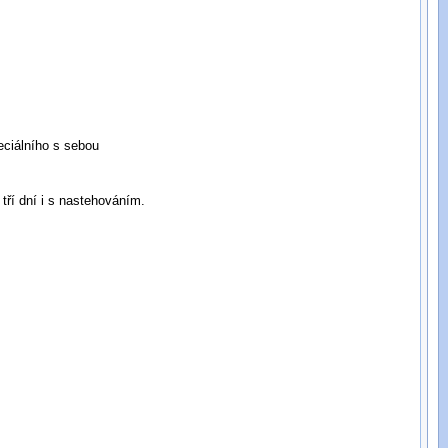
eciálního s sebou
tří dní i s nastehováním.