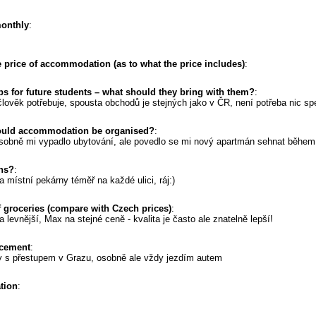
monthly
:
 price of accommodation (as to what the price includes)
:
ps for future students – what should they bring with them?
:
lověk potřebuje, spousta obchodů je stejných jako v ČR, není potřeba nic sp
ould accommodation be organised?
:
..osobně mi vypadlo ubytování, ale povedlo se mi nový apartmán sehnat během 
ons?
:
 místní pekárny téměř na každé ulici, ráj:)
f groceries (compare with Czech prices)
:
 levnější, Max na stejné ceně - kvalita je často ale znatelně lepší!
acement
:
y s přestupem v Grazu, osobně ale vždy jezdím autem
ation
: