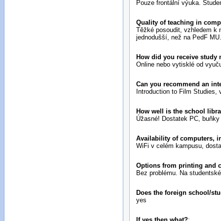
Pouze frontální výuka. Stude
Quality of teaching in com
Těžké posoudit, vzhledem k n
jednodušší, než na PedF MU
How did you receive study 
Online nebo vytisklé od vyuču
Can you recommend an inter
Introduction to Film Studie
How well is the school libr
Úžasné! Dostatek PC, buňky p
Availability of computers, 
WiFi v celém kampusu, dosta
Options from printing and 
Bez problému. Na studentské 
Does the foreign school/stu
yes
If yes then what?
: