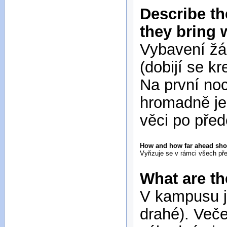
Describe th
they bring 
Vybavení žá
(dobijí se kr
Na první noc
hromadně jez
věci po před
How and how far ahead sh
Vyřizuje se v rámci všech př
What are th
V kampusu je
drahé). Veče