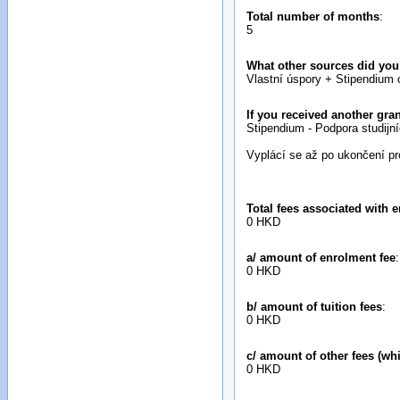
Total number of months
:
5
What other sources did you
Vlastní úspory + Stipendium
If you received another gr
Stipendium - Podpora studijn
Vyplácí se až po ukončení pr
Total fees associated with e
0 HKD
a/ amount of enrolment fee
:
0 HKD
b/ amount of tuition fees
:
0 HKD
c/ amount of other fees (wh
0 HKD