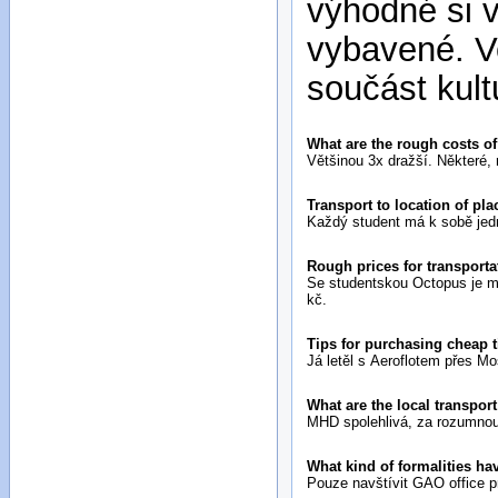
výhodné si v
vybavené. Ve
součást kult
What are the rough costs of
Většinou 3x dražší. Některé, 
Transport to location of pl
Každý student má k sobě jed
Rough prices for transporta
Se studentskou Octopus je me
kč.
Tips for purchasing cheap 
Já letěl s Aeroflotem přes Mo
What are the local transport
MHD spolehlivá, za rozumnou 
What kind of formalities ha
Pouze navštívit GAO office p