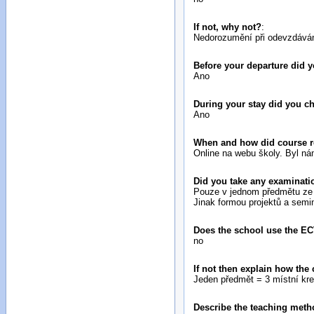
If not, why not?
:
Nedorozumění při odevzdávání
Before your departure did
Ano
During your stay did you 
Ano
When and how did course reg
Online na webu školy. Byl n
Did you take any examinatio
Pouze v jednom předmětu ze 
Jinak formou projektů a semi
Does the school use the E
no
If not then explain how the
Jeden předmět = 3 místní kr
Describe the teaching metho