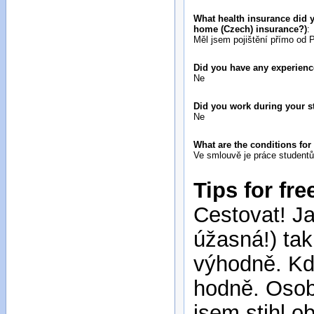
What health insurance did y
home (Czech) insurance?)
:
Měl jsem pojištění přímo od 
Did you have any experienc
Ne
Did you work during your s
Ne
What are the conditions fo
Ve smlouvě je práce student
Tips for fre
Cestovat! J
úžasná!) tak
výhodně. Kdy
hodně. Osobn
jsem stihl o