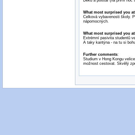
Deku a polštář (na první noc st
What most surprised you at 
Celková vybavenosti školy. Př
nápomocných.
What most surprised you at 
Extrémní pasivita studentů v
A taky kantýna - na tu si bohu
Further comments
:
Studium v Hong Kongu velice d
možnost cestovat. Skvělý způ