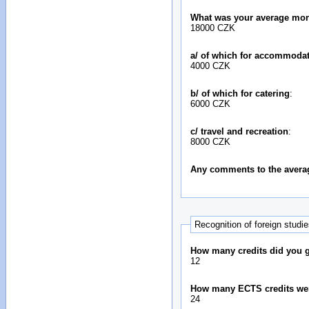
What was your average mon
18000 CZK
a/ of which for accommoda
4000 CZK
b/ of which for catering
:
6000 CZK
c/ travel and recreation
:
8000 CZK
Any comments to the avera
Recognition of foreign studi
How many credits did you ga
12
How many ECTS credits we
24