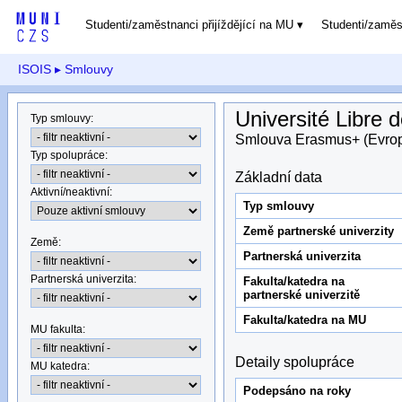
Studenti/zaměstnanci přijíždějící na MU
Studenti/zamě
ISOIS
▸ Smlouvy
Université Libre 
Typ smlouvy
:
Smlouva Erasmus+ (Evro
Typ spolupráce
:
Základní data
Aktivní/neaktivní
:
Typ smlouvy
Země partnerské univerzity
Země
:
Partnerská univerzita
Partnerská univerzita
:
Fakulta/katedra na
partnerské univerzitě
Fakulta/katedra na MU
MU fakulta:
Detaily spolupráce
MU katedra
:
Podepsáno na roky